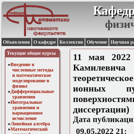
Кафедр
физи
Объявления
О кафедре
Коллектив
Обучение
Научная р
Текущие общие курсы
11 мая 2022
Введение в
Камилевич
численные методы
и математическое
теоретическо
моделирование в
физике
ионных пу
Дифференциальные
поверхностям
уравнения
Интегральные
диссертации)
уравнения и
вариационное
Дата публикаци
исчисление
Линейная алгебра
Математический
09.05.2022 21: