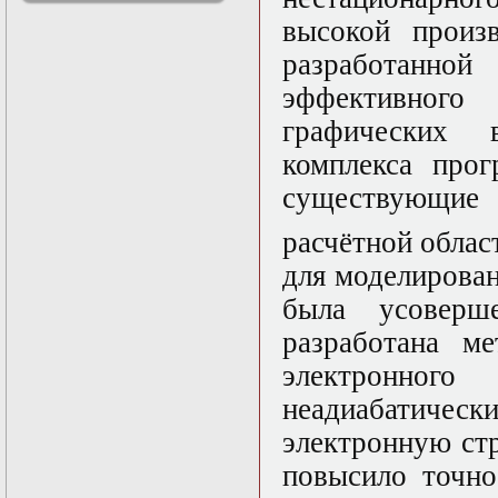
решениями
высокой произв
Асимптотический
метод усреднения в
разработанно
задачах
эффективного
математической
физики
графических в
Введение в теорию
возмущений
комплекса прог
Газодинамика и
существующие 
космические
магнитные поля
расчётной облас
Групповой анализ
дифференциальных
для моделирован
уравнений
Дополнительные
была усоверш
главы
разработана ме
математической
физики
электронн
(Нелинейный
функциональный
неадиабатическ
анализ)
электронную стр
Линейный и
нелинейный
повысило точно
функциональный
анализ