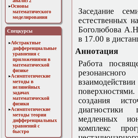
анализ 2
Основы
Заседание сем
математического
моделирования
естественных н
Численные методы
Боголюбова А.Н.
в физике
Спецкурсы
в 17.00 в диста
Абстрактные
дифференциальные
Аннотация
уравнения с
приложениями в
Работа посвящ
математической
физике
резонансног
Асимптотические
взаимодействи
методы в
нелинейных
поверхностям
задачах
математической
создания ист
физики
диагностики 
Асимптотические
методы теории
медленных ио
дифференциальных
уравнений с
комплекс про
быстро
нестационарног
осциллирующими