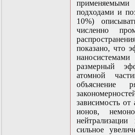
применяемым
Математические
подходами и по
задачи теории
дифракции
10%) описыват
Математические
методы в экологии
численно про
Математическое
распространен
моделирование
плазмы.
показано, что 
Кинетическая
теория
наносистемами 
Математическое
размерный эф
моделирование
плазмы.
атомной част
Численный анализ
Метод
объяснение р
дифференциальных
закономерност
неравенств в
нелинейных
зависимость от
задачах
Метод конечных
ионов, немоно
элементов в
нейтрализации
задачах
математической
сильное увелич
физики