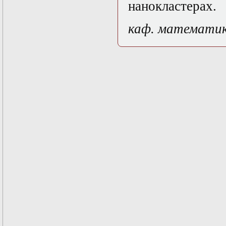
Нелинейные
нанокластерах.
эллиптические и
параболические
каф. математи
уравнения
математической
физики
Основы алгебры и
дифференциальной
геометрии
Основы
математического
моделирования в
гидро- и
газодинамике
Основы теории
категорий
Параболические
уравнения
Параллельные
вычисления
Программирование
научных
приложений на
языке С++
Разностные методы