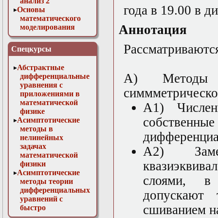
анализ 2
года в 19.00 в 
Основы
математического
Аннотация
моделирования
Численные методы
в физике
Рассматриваются
Спецкурсы
Абстрактные
А) Методы 
дифференциальные
уравнения с
симмметрическо
приложениями в
математической
А1) Числен
физике
собственн
Асимптотические
методы в
дифференциал
нелинейных
задачах
А2) Зам
математической
квазиэквива
физики
Асимптотические
слоями, в
методы теории
дифференциальных
допускают 
уравнений с
сшиванием на
быстро
осциллирующими