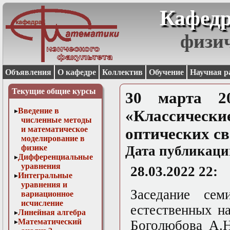
Кафедр
физи
Объявления
О кафедре
Коллектив
Обучение
Научная р
Текущие общие курсы
30 марта 2
Введение в
«Классически
численные методы
и математическое
оптических св
моделирование в
физике
Дата публикаци
Дифференциальные
уравнения
28.03.2022 22:
Интегральные
уравнения и
Заседание сем
вариационное
исчисление
естественных н
Линейная алгебра
Математический
Боголюбова А.Н