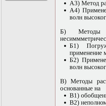
А3) Метод ра
решениями
Асимптотический
А4) Примене
метод усреднения в
волн высоког
задачах
математической
физики
Введение в теорию
Б) Методы 
возмущений
несиммметричес
Газодинамика и
космические
Б1) Погру
магнитные поля
Групповой анализ
применение м
дифференциальных
Б2) Примене
уравнений
Дополнительные
волн высоког
главы
математической
физики
В) Методы рас
(Нелинейный
функциональный
основанные на
анализ)
Линейный и
В1) обобщен
нелинейный
В2) неполном
функциональный
анализ