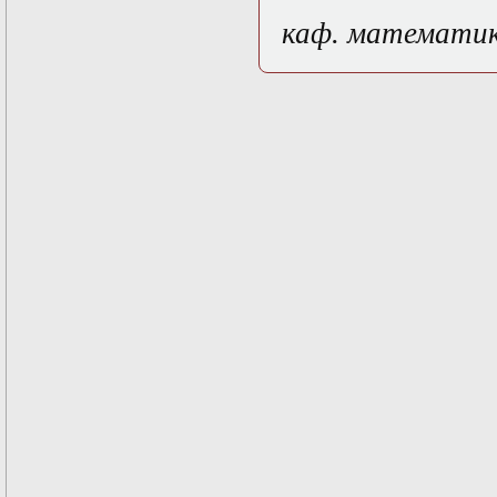
Математические
каф. математи
задачи теории
дифракции
Математические
методы в экологии
Математическое
моделирование
плазмы.
Кинетическая
теория
Математическое
моделирование
плазмы.
Численный анализ
Метод
дифференциальных
неравенств в
нелинейных
задачах
Метод конечных
элементов в
задачах
математической
физики