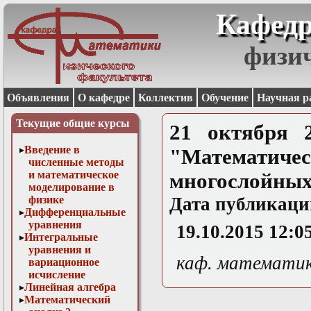
Кафедр
физи
Объявления
О кафедре
Коллектив
Обучение
Научная р
Текущие общие курсы
21 октября 2
Введение в
"Математ
численные методы
и математическое
многослойных
моделирование в
физике
Дата публикаци
Дифференциальные
уравнения
19.10.2015 12:0
Интегральные
уравнения и
каф. математи
вариационное
исчисление
Линейная алгебра
Математический