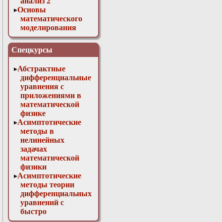
анализ 2
Основы
математического
моделирования
Численные методы
в физике
Спецкурсы
Абстрактные
дифференциальные
уравнения с
приложениями в
математической
физике
Асимптотические
методы в
нелинейных
задачах
математической
физики
Асимптотические
методы теории
дифференциальных
уравнений с
быстро
осциллирующими