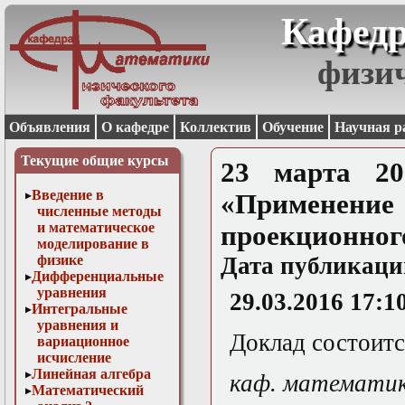
Кафедр
физи
Объявления
О кафедре
Коллектив
Обучение
Научная р
Текущие общие курсы
23 марта 20
Введение в
«Применен
численные методы
и математическое
проекционног
моделирование в
физике
Дата публикаци
Дифференциальные
уравнения
29.03.2016 17:1
Интегральные
уравнения и
Доклад состоится
вариационное
исчисление
Линейная алгебра
каф. математи
Математический