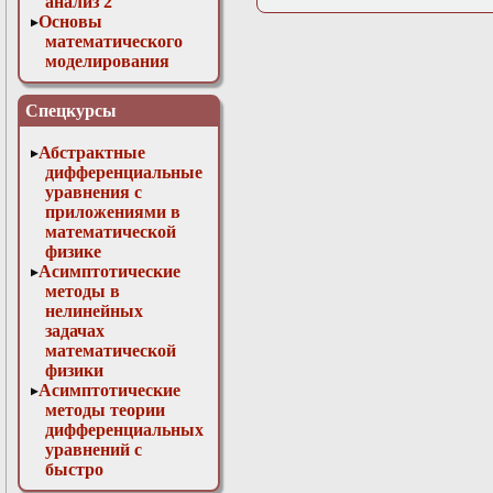
анализ 2
Основы
математического
моделирования
Численные методы
в физике
Спецкурсы
Абстрактные
дифференциальные
уравнения с
приложениями в
математической
физике
Асимптотические
методы в
нелинейных
задачах
математической
физики
Асимптотические
методы теории
дифференциальных
уравнений с
быстро
осциллирующими