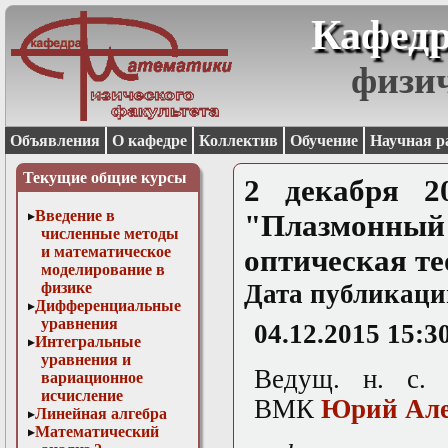
Кафедр
физи
Объявления
О кафедре
Коллектив
Обучение
Научная р
Текущие общие курсы
2 декабря 2
Введение в
"Плазмонный
численные методы
и математическое
оптическая т
моделирование в
физике
Дата публикаци
Дифференциальные
уравнения
04.12.2015 15:3
Интегральные
уравнения и
Ведущ. н. с.
вариационное
исчисление
ВМК
Юрий Але
Линейная алгебра
Математический