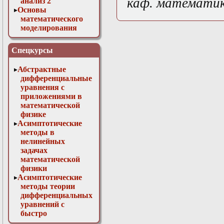
каф. математи
анализ 2
Основы
математического
моделирования
Численные методы
в физике
Спецкурсы
Абстрактные
дифференциальные
уравнения с
приложениями в
математической
физике
Асимптотические
методы в
нелинейных
задачах
математической
физики
Асимптотические
методы теории
дифференциальных
уравнений с
быстро
осциллирующими