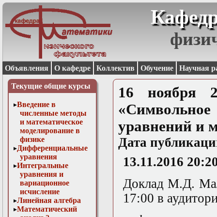
Кафедр
физи
Объявления
О кафедре
Коллектив
Обучение
Научная р
Текущие общие курсы
16 ноября 2
Введение в
«Символьное
численные методы
и математическое
уравнений и м
моделирование в
физике
Дата публикаци
Дифференциальные
уравнения
13.11.2016 20:2
Интегральные
уравнения и
Доклад М.Д. Ма
вариационное
исчисление
17:00 в аудитори
Линейная алгебра
Математический