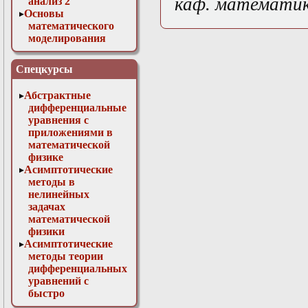
каф. математи
анализ 2
Основы
математического
моделирования
Численные методы
в физике
Спецкурсы
Абстрактные
дифференциальные
уравнения с
приложениями в
математической
физике
Асимптотические
методы в
нелинейных
задачах
математической
физики
Асимптотические
методы теории
дифференциальных
уравнений с
быстро
осциллирующими