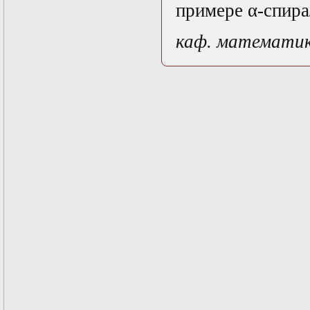
примере α-спира
Математические
задачи теории
дифракции
каф. математи
Математические
методы в экологии
Математическое
моделирование
плазмы.
Кинетическая
теория
Математическое
моделирование
плазмы.
Численный анализ
Метод
дифференциальных
неравенств в
нелинейных
задачах
Метод конечных
элементов в
задачах
математической
физики