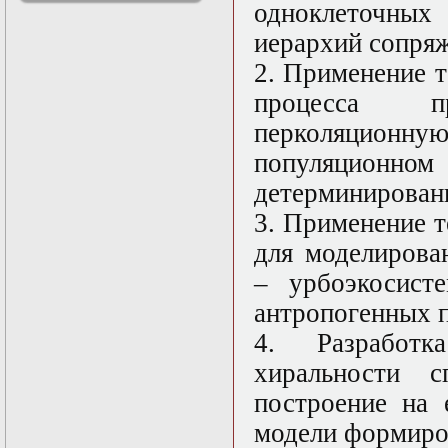
одноклеточных
решениями
Асимптотический
иерархий сопря
метод усреднения в
2. Применение 
задачах
математической
процесса п
физики
Введение в теорию
перколяционную
возмущений
популяционно
Газодинамика и
космические
детерминирован
магнитные поля
Групповой анализ
3. Применение 
дифференциальных
для моделирова
уравнений
Дополнительные
– урбоэкосист
главы
математической
антропогенных п
физики
4. Разработк
(Нелинейный
функциональный
хиральности 
анализ)
Линейный и
построение на 
нелинейный
модели формиро
функциональный
анализ