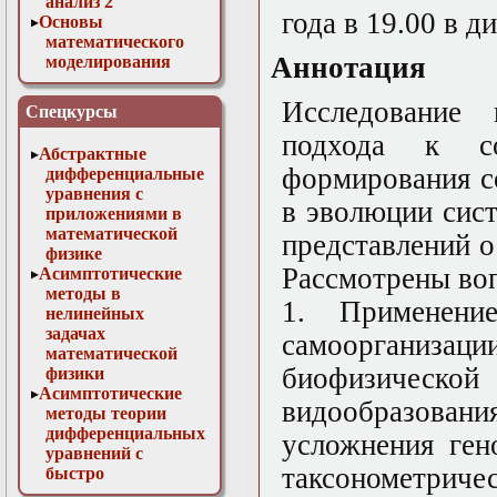
анализ 2
года в 19.00 в 
Основы
математического
Аннотация
моделирования
Численные методы
в физике
Исследование 
Спецкурсы
подхода к со
Абстрактные
формирования с
дифференциальные
уравнения с
в эволюции сис
приложениями в
математической
представлений о
физике
Рассмотрены во
Асимптотические
методы в
1. Применение
нелинейных
задачах
самоорганизаци
математической
биофизической
физики
Асимптотические
видообразов
методы теории
дифференциальных
усложнения ген
уравнений с
таксонометриче
быстро
осциллирующими