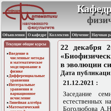
Кафедр
физи
Объявления
О кафедре
Коллектив
Обучение
Научная р
Текущие общие курсы
22 декабря 2
Введение в
«Биофизическ
численные методы
и математическое
в эволюции с
моделирование в
физике
Дата публикаци
Дифференциальные
уравнения
21.12.2021 :
Интегральные
уравнения и
Заседание сем
вариационное
исчисление
естественных н
Линейная алгебра
Математический
Боголюбова А.Н