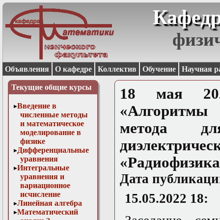
Кафедр
физи
Объявления
О кафедре
Коллектив
Обучение
Научная р
Текущие общие курсы
18 мая 202
Введение в
«Алгоритмы
численные методы
и математическое
метода дл
моделирование в
физике
диэлектричес
Дифференциальные
«Радиофизика
уравнения
Интегральные
Дата публикаци
уравнения и
вариационное
исчисление
15.05.2022 18:
Линейная алгебра
Математический