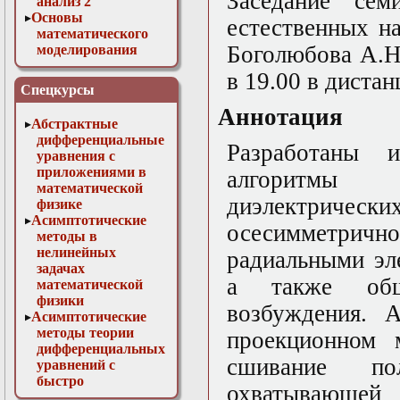
Заседание сем
анализ 2
Основы
естественных н
математического
Боголюбова А.Н.
моделирования
Численные методы
в 19.00 в диста
в физике
Спецкурсы
Аннотация
Абстрактные
дифференциальные
Разработаны 
уравнения с
приложениями в
алгоритмы 
математической
диэлектрическ
физике
Асимптотические
осесимметри
методы в
нелинейных
радиальными эл
задачах
а также общ
математической
физики
возбуждения. 
Асимптотические
методы теории
проекционном 
дифференциальных
сшивание по
уравнений с
быстро
охватывающей
осциллирующими