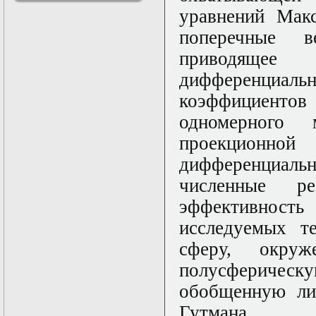
решениями
уравнений Мак
Асимптотический
поперечные в
метод усреднения в
задачах
приводящее
математической
физики
дифференциал
Введение в теорию
коэффициенто
возмущений
Газодинамика и
одномерного
космические
магнитные поля
проекционной
Групповой анализ
дифференциаль
дифференциальных
уравнений
численные ре
Дополнительные
главы
эффективность 
математической
исследуемых т
физики
(Нелинейный
сферу, окруж
функциональный
анализ)
полусферическу
Линейный и
обобщенную ли
нелинейный
функциональный
Гутмана.
анализ