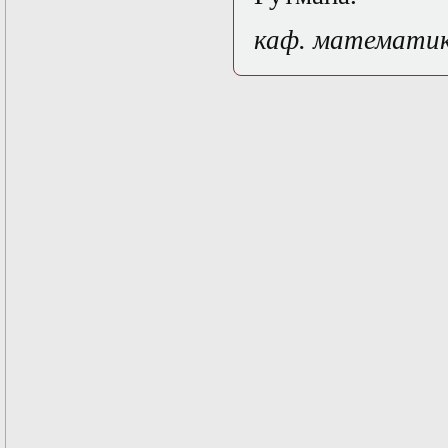
Математические
каф. математи
задачи теории
дифракции
Математические
методы в экологии
Математическое
моделирование
плазмы.
Кинетическая
теория
Математическое
моделирование
плазмы.
Численный анализ
Метод
дифференциальных
неравенств в
нелинейных
задачах
Метод конечных
элементов в
задачах
математической
физики