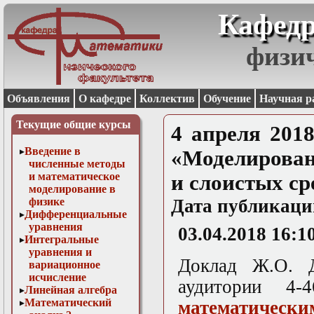
Кафедр
физи
Объявления
О кафедре
Коллектив
Обучение
Научная р
Текущие общие курсы
4 апреля 2018
Введение в
«Моделирован
численные методы
и математическое
и слоистых ср
моделирование в
физике
Дата публикаци
Дифференциальные
уравнения
03.04.2018 16:1
Интегральные
уравнения и
Доклад Ж.О. Д
вариационное
исчисление
аудитории 4
Линейная алгебра
Математический
математическим