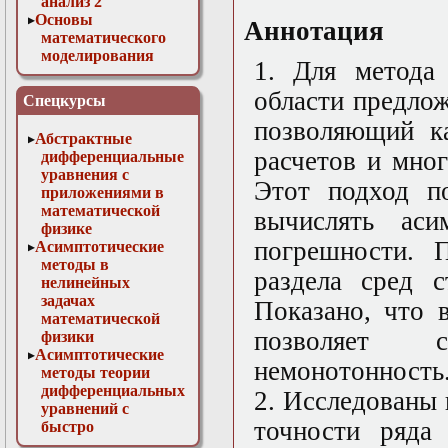
анализ 2
Основы
Аннотация
математического
моделирования
1. Для метода
Численные методы
в физике
области предло
Спецкурсы
позволяющий к
Абстрактные
расчетов и мно
дифференциальные
уравнения с
Этот подход п
приложениями в
математической
вычислять аси
физике
погрешности. 
Асимптотические
методы в
раздела сред с
нелинейных
задачах
Показано, что 
математической
позволяет 
физики
Асимптотические
немонотонность
методы теории
дифференциальных
2. Исследованы
уравнений с
точности ряда
быстро
осциллирующими