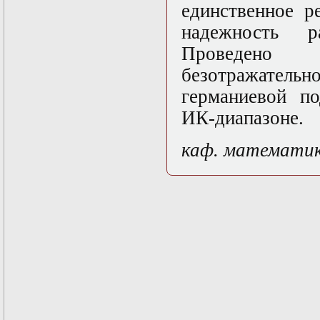
единственное 
Математические
задачи теории
надежность р
дифракции
Проведено м
Математические
методы в экологии
безотражательно
Математическое
моделирование
германиевой п
плазмы.
ИК-диапазоне.
Кинетическая
теория
Математическое
каф. математи
моделирование
плазмы.
Численный анализ
Метод
дифференциальных
неравенств в
нелинейных
задачах
Метод конечных
элементов в
задачах
математической
физики