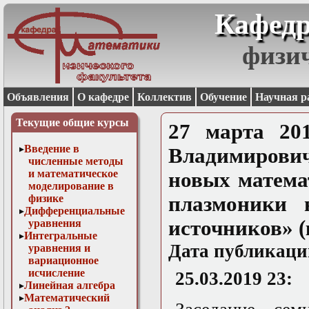
Кафедр
физи
Объявления
О кафедре
Коллектив
Обучение
Научная р
Текущие общие курсы
27 марта 20
Введение в
Владимирови
численные методы
и математическое
новых матема
моделирование в
физике
плазмоники 
Дифференциальные
источников» (
уравнения
Интегральные
Дата публикаци
уравнения и
вариационное
исчисление
25.03.2019 23:
Линейная алгебра
Математический