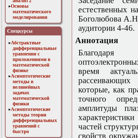
Заседание сем
анализ 2
Основы
естественных н
математического
Боголюбова А.Н.
моделирования
Численные методы
аудитории 4-46.
в физике
Спецкурсы
Аннотация
Абстрактные
дифференциальные
Благодаря 
уравнения с
приложениями в
оптоэлектронны
математической
время актуал
физике
Асимптотические
рассеивающих
методы в
нелинейных
которые, как п
задачах
точного опре
математической
физики
амплитуды пла
Асимптотические
методы теории
характеристик
дифференциальных
частей структур
уравнений с
быстро
свойств окружа
осциллирующими