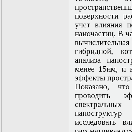
в математической
пространстве
физике
Современные
поверхности ра
методы
моделирования в
учет влияния п
магнитной
наночастиц. В ч
гидродинамике
Специальные
вычислительна
функции
математической
гибридной, ко
физики
анализа нанос
Специальный
практикум:
менее 15нм, и 
разностные схемы
Стохастические
эффекты простр
дифференциальные
Показано, что
уравнения
Тензорный анализ
проводить э
Теоретические
основы аналитики
спектральны
больших данных
наноструктур
Теория катастроф и
ее физические
исследовать в
приложения
Теория разрушений
рассматриваютс