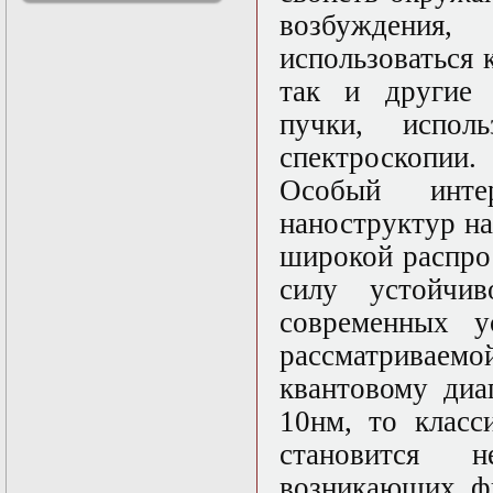
решениями
возбуждения
Асимптотический
использоваться 
метод усреднения в
задачах
так и другие 
математической
физики
пучки, испол
Введение в теорию
спектроскопии.
возмущений
Газодинамика и
Особый интер
космические
магнитные поля
наноструктур н
Групповой анализ
широкой распро
дифференциальных
уравнений
силу устойчи
Дополнительные
главы
современных у
математической
рассматривае
физики
(Нелинейный
квантовому диа
функциональный
анализ)
10нм, то класс
Линейный и
становится 
нелинейный
функциональный
возникающих фи
анализ