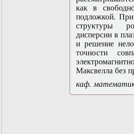
нелинейных
как в свободн
уравнений
Функциональный
подложкой. При
анализ
Численные методы
структуры ро
в математической
дисперсии в пла
физике
Экстремальные
и решение нело
задачи
Эллиптические
точности сов
уравнения
электромагнитн
Максвелла без п
каф. математи