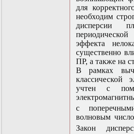
Математические
для корректног
задачи теории
необходим стро
дифракции
Математические
дисперсии п
методы в экологии
Математическое
периодическо
моделирование
эффекта нелок
плазмы.
Кинетическая
существенно вл
теория
Математическое
ПР, а также на 
моделирование
В рамках выч
плазмы.
Численный анализ
классической 
Метод
дифференциальных
учтен с пом
неравенств в
электромагнитн
нелинейных
задачах
с поперечным
Метод конечных
элементов в
волновым числ
задачах
математической
Закон диспе
физики