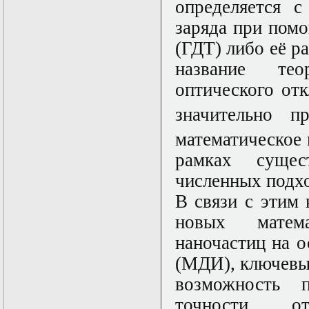
Нелинейные
определяется с
эллиптические и
заряда при пом
параболические
уравнения
(ГДТ) либо её р
математической
физики
название тео
Основы алгебры и
оптического от
дифференциальной
геометрии
значительно 
Основы
математического
математическое
моделирования в
гидро- и
рамках суще
газодинамике
Основы теории
численных подхо
категорий
В связи с этим 
Параболические
уравнения
новых матем
Параллельные
вычисления
наночастиц на 
Программирование
(МДИ), ключевы
научных
приложений на
возможность п
языке С++
Разностные методы
точности, о