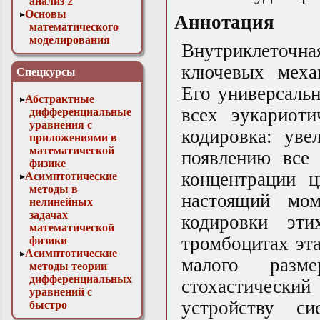
анализ 2
Основы
Аннотация
математического
моделирования
Внутриклеточна
Численные методы
в физике
ключевых механ
Спецкурсы
Его универсаль
Абстрактные
всех эукариоти
дифференциальные
уравнения с
кодировка: уве
приложениями в
математической
появлению все 
физике
концентрации ц
Асимптотические
методы в
настоящий мо
нелинейных
задачах
кодировки эт
математической
тромбоцитах эта
физики
Асимптотические
малого разм
методы теории
дифференциальных
стохастическ
уравнений с
устройству си
быстро
осциллирующими