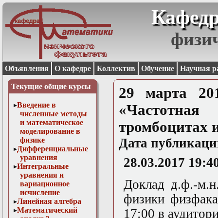
Кафедр
физи
Объявления
О кафедре
Коллектив
Обучение
Научная р
Текущие общие курсы
29 марта 20
Введение в
«Частотна
численные методы
и математическое
тромбоцитах и
моделирование в
физике
Дата публикаци
Дифференциальные
уравнения
28.03.2017 19:4
Интегральные
уравнения и
Доклад д.ф.-м.
вариационное
исчисление
физики физфака
Линейная алгебра
Математический
17:00 в аудитори