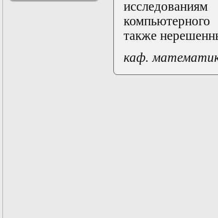
исследовани
решениями
Асимптотический
компьютерного 
метод усреднения в
также нерешенны
задачах
математической
физики
каф. математи
Введение в теорию
возмущений
Газодинамика и
космические
магнитные поля
Групповой анализ
дифференциальных
уравнений
Дополнительные
главы
математической
физики
(Нелинейный
функциональный
анализ)
Линейный и
нелинейный
функциональный
анализ