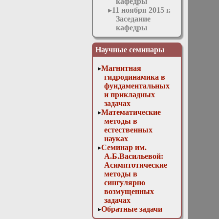
кафедры
11 ноября 2015 г.
Заседание
кафедры
12 апреля 2017 г.
Заседание
Научные семинары
кафедры
13 мая 2015 г.
Магнитная
Заседание
гидродинамика в
кафедры
фундаментальных
14 декабря 2016
и прикладных
г. Отчет
задачах
аспирантов и
Математические
заседание
методы в
методической
естественных
комиссии
науках
15 марта 2017 г.
Семинар им.
Заседание
А.Б.Васильевой:
кафедры
Асимптотические
15 февраля 2017
методы в
г. Заседание
сингулярно
кафедры
возмущенных
16 декабря 2015
задачах
г. Заседание
Обратные задачи
кафедры
математической