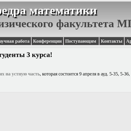
едра математики
изического факультета 
аучная работа
Конференции
Поступающим
Контакты
А
туденты 3 курса!
х на устную часть
, которая состоится 9 апреля в ауд.
5-35, 5-36,