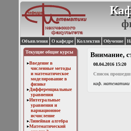
Каф
ф
Объявления
О кафедре
Коллектив
Обучение
Н
Текущие общие курсы
Внимание, с
Введение в
08.04.2016 15:20
численные методы
и математическое
Список прошедши
моделирование в
каф. математики
физике
Дифференциальные
уравнения
Интегральные
уравнения и
вариационное
исчисление
Линейная алгебра
Математический