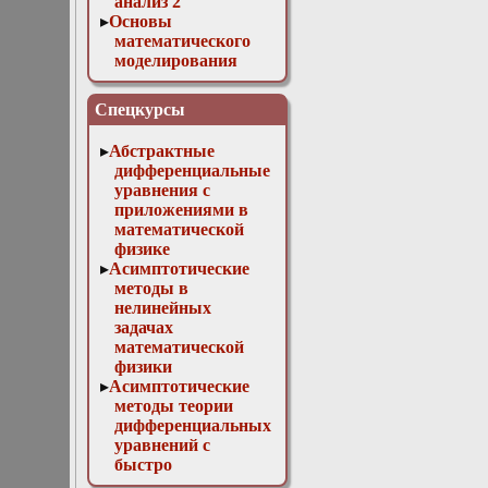
анализ 2
Основы
математического
моделирования
Численные методы
в физике
Спецкурсы
Абстрактные
дифференциальные
уравнения с
приложениями в
математической
физике
Асимптотические
методы в
нелинейных
задачах
математической
физики
Асимптотические
методы теории
дифференциальных
уравнений с
быстро
осциллирующими