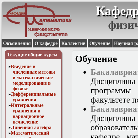
Кафедр
физи
Объявления
О кафедре
Коллектив
Обучение
Научная р
Текущие общие курсы
Обучение
Введение в
Бакалаври
численные методы
и математическое
Дисциплины 
моделирование в
физике
программы
Дифференциальные
факультете п
уравнения
Интегральные
Бакалавр
уравнения и
вариационное
Дисциплины 
исчисление
образовате
Линейная алгебра
Математический
кафедре ма