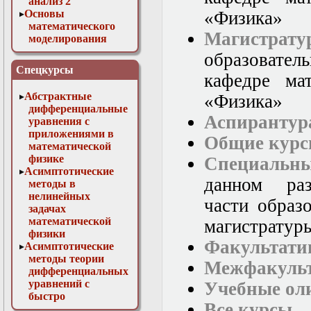
анализ 2
Основы
«Физика»
математического
Магистрату
моделирования
Численные методы
образовате
в физике
Спецкурсы
кафедре ма
Абстрактные
«Физика»
дифференциальные
Аспирантур
уравнения с
приложениями в
Общие кур
математической
физике
Специальн
Асимптотические
данном раз
методы в
нелинейных
части образ
задачах
математической
магистратуры
физики
Факультати
Асимптотические
методы теории
Межфакульт
дифференциальных
уравнений с
Учебные ол
быстро
Все курсы
осциллирующими