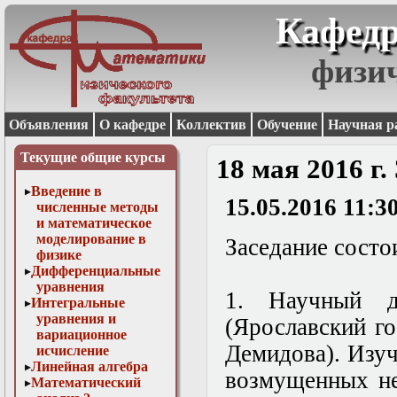
Кафедр
физи
Объявления
О кафедре
Коллектив
Обучение
Научная р
Текущие общие курсы
18 мая 2016 г
Введение в
15.05.2016 11:3
численные методы
и математическое
моделирование в
Заседание состои
физике
Дифференциальные
уравнения
1. Научный д
Интегральные
уравнения и
(Ярославский го
вариационное
Демидова). Изу
исчисление
Линейная алгебра
возмущенных не
Математический