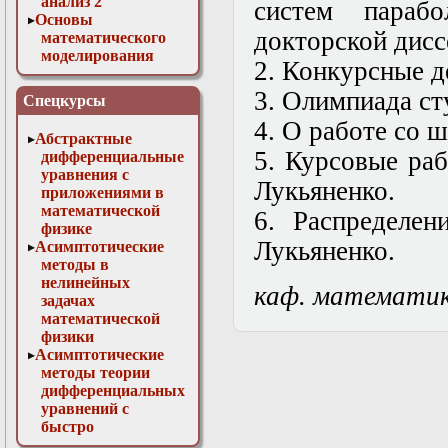
анализ 2
систем парабо
Основы
докторской дисс
математического
моделирования
2. Конкурсные д
Численные методы
в физике
3. Олимпиада ст
Спецкурсы
4. О работе со 
Абстрактные
5. Курсовые ра
дифференциальные
уравнения с
Лукьяненко.
приложениями в
математической
6. Распределе
физике
Лукьяненко.
Асимптотические
методы в
нелинейных
каф. математи
задачах
математической
физики
Асимптотические
методы теории
дифференциальных
уравнений с
быстро
осциллирующими