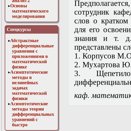
анализ 2
Предполагается,
Основы
сотрудник кафе
математического
моделирования
слов о кратком
Численные методы
в физике
для его освоен
Спецкурсы
знания и т. д
Абстрактные
представлены с
дифференциальные
уравнения с
1. Корпусов М.О
приложениями в
математической
2. Мухартова Ю
физике
3. Щепетил
Асимптотические
методы в
дифференциальн
нелинейных
задачах
математической
каф. математи
физики
Асимптотические
методы теории
дифференциальных
уравнений с
быстро
осциллирующими