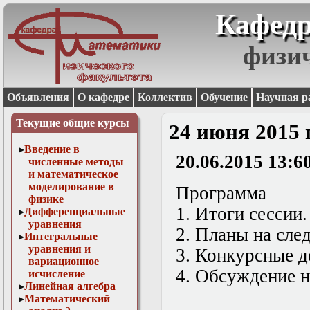
Кафедр
физи
Объявления
О кафедре
Коллектив
Обучение
Научная р
Текущие общие курсы
24 июня 2015 
Введение в
20.06.2015 13:6
численные методы
и математическое
моделирование в
Программа
физике
1. И
тоги сессии
.
Дифференциальные
уравнения
2. П
ланы на сле
Интегральные
уравнения и
3. К
онкурcные д
вариационное
4. Обсуждение
н
исчисление
Линейная алгебра
Математический