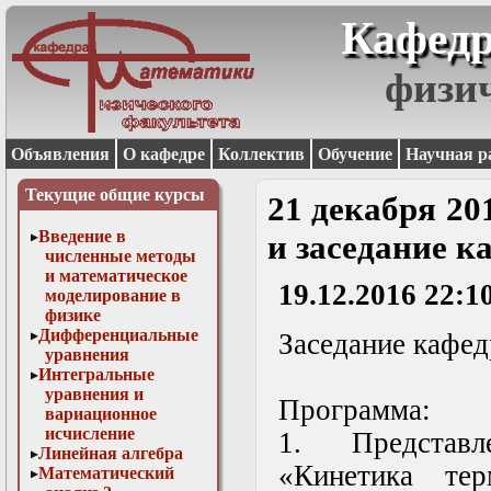
Кафедр
физи
Объявления
О кафедре
Коллектив
Обучение
Научная р
Текущие общие курсы
21 декабря 20
Введение в
и заседание к
численные методы
и математическое
19.12.2016 22:1
моделирование в
физике
Дифференциальные
Заседание кафедр
уравнения
Интегральные
уравнения и
Программа:
вариационное
исчисление
1. Представл
Линейная алгебра
«Кинетика те
Математический