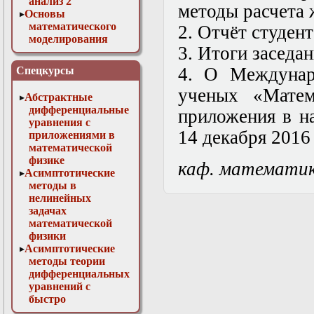
анализ 2
методы расчета 
Основы
математического
2. Отчёт студен
моделирования
3. Итоги заседа
Численные методы
в физике
4. О Междунар
Спецкурсы
ученых «Матем
Абстрактные
дифференциальные
приложения в н
уравнения с
14 декабря 2016 г
приложениями в
математической
физике
каф. математи
Асимптотические
методы в
нелинейных
задачах
математической
физики
Асимптотические
методы теории
дифференциальных
уравнений с
быстро
осциллирующими