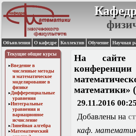
Кафедр
физи
Объявления
О кафедре
Коллектив
Обучение
Научная р
Текущие общие курсы
На сайте 
Введение в
конференци
численные методы
и математическое
математичес
моделирование в
физике
математики» (
Дифференциальные
уравнения
29.11.2016 00:2
Интегральные
уравнения и
вариационное
Добавлены на
с
исчисление
Линейная алгебра
каф. математи
Математический