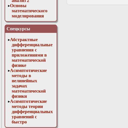
анализ 2
Основы
математического
моделирования
Численные методы
в физике
Спецкурсы
Абстрактные
дифференциальные
уравнения с
приложениями в
математической
физике
Асимптотические
методы в
нелинейных
задачах
математической
физики
Асимптотические
методы теории
дифференциальных
уравнений с
быстро
осциллирующими