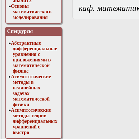
анализ 2
Основы
каф. математи
математического
моделирования
Численные методы
в физике
Спецкурсы
Абстрактные
дифференциальные
уравнения с
приложениями в
математической
физике
Асимптотические
методы в
нелинейных
задачах
математической
физики
Асимптотические
методы теории
дифференциальных
уравнений с
быстро
осциллирующими