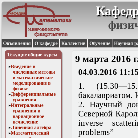
Кафедр
физи
Объявления
О кафедре
Коллектив
Обучение
Научная р
Текущие общие курсы
9 марта 2016 
Введение в
04.03.2016 11:1
численные методы
и математическое
моделирование в
1. (15.30—1
физике
бакалавриатом. 
Дифференциальные
уравнения
2. Научный до
Интегральные
уравнения и
Северной Карол
вариационное
inverse scatte
исчисление
Линейная алгебра
problems”
Математический