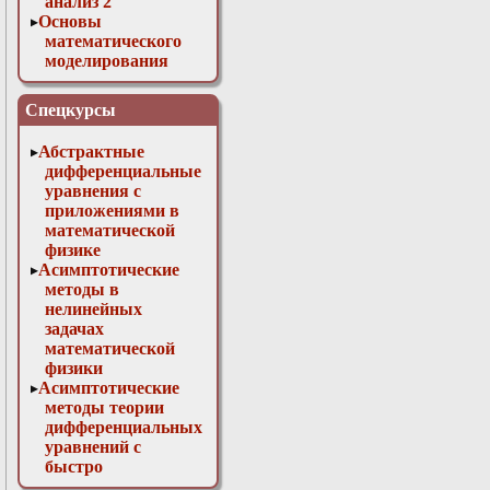
анализ 2
Основы
математического
моделирования
Численные методы
в физике
Спецкурсы
Абстрактные
дифференциальные
уравнения с
приложениями в
математической
физике
Асимптотические
методы в
нелинейных
задачах
математической
физики
Асимптотические
методы теории
дифференциальных
уравнений с
быстро
осциллирующими