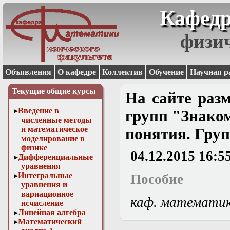
Кафедр
физи
Объявления
О кафедре
Коллектив
Обучение
Научная р
Текущие общие курсы
На сайте раз
Введение в
групп "Знаком
численные методы
и математическое
понятия. Гру
моделирование в
физике
04.12.2015 16:5
Дифференциальные
уравнения
Интегральные
Пособие
уравнения и
вариационное
каф. математи
исчисление
Линейная алгебра
Математический