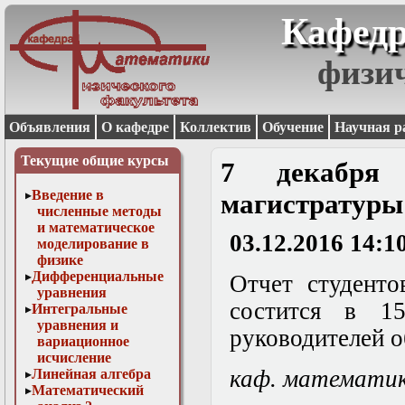
Кафедр
физи
Объявления
О кафедре
Коллектив
Обучение
Научная р
Текущие общие курсы
7 декабря 
Введение в
магистратуры
численные методы
и математическое
03.12.2016 14:1
моделирование в
физике
Дифференциальные
Отчет студенто
уравнения
состится в 1
Интегральные
уравнения и
руководителей о
вариационное
исчисление
каф. математи
Линейная алгебра
Математический