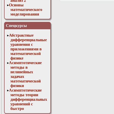
анализ 2
Основы
математического
моделирования
Численные методы
в физике
Спецкурсы
Абстрактные
дифференциальные
уравнения с
приложениями в
математической
физике
Асимптотические
методы в
нелинейных
задачах
математической
физики
Асимптотические
методы теории
дифференциальных
уравнений с
быстро
осциллирующими