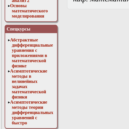
анализ 2
Основы
математического
моделирования
Численные методы
в физике
Спецкурсы
Абстрактные
дифференциальные
уравнения с
приложениями в
математической
физике
Асимптотические
методы в
нелинейных
задачах
математической
физики
Асимптотические
методы теории
дифференциальных
уравнений с
быстро
осциллирующими