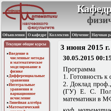
Кафедр
физи
Объявления
О кафедре
Коллектив
Обучение
Научная р
Текущие общие курсы
3 июня 2015 г
Введение в
30.05.2015 00:1
численные методы
и математическое
моделирование в
Программа
физике
1. Готовность к 
Дифференциальные
уравнения
2. Доклад проф
Интегральные
уравнения и
(ГУ) Е. С. По
вариационное
математики в М
исчисление
Линейная алгебра
Математический
каф. математи