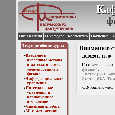
Каф
ф
Объявления
О кафедре
Коллектив
Обучение
Н
Текущие общие курсы
Вниманию ст
Введение в
19.10.2015 13:40
численные методы
и математическое
На сайте выложен
моделирование в
физики"
.
физике
1 поток (А.Н. Бо
Дифференциальные
2 поток (Н.А. Тих
уравнения
каф. математики
Интегральные
уравнения и
вариационное
исчисление
Линейная алгебра
Математический