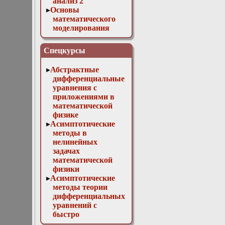
анализ 2
Основы
математического
моделирования
Численные методы
в физике
Спецкурсы
Абстрактные
дифференциальные
уравнения с
приложениями в
математической
физике
Асимптотические
методы в
нелинейных
задачах
математической
физики
Асимптотические
методы теории
дифференциальных
уравнений с
быстро
осциллирующими