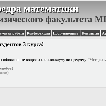
едра математики
изического факультета 
аучная работа
Конференции
Поступающим
Контакты
А
удентов 3 курса!
ы обновленные вопросы к коллоквиуму по предмету
"Методы м
голюбов)
онов)