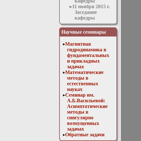
кафедры
11 ноября 2015 г.
Заседание
кафедры
12 апреля 2017 г.
Заседание
Научные семинары
кафедры
13 мая 2015 г.
Магнитная
Заседание
гидродинамика в
кафедры
фундаментальных
14 декабря 2016
и прикладных
г. Отчет
задачах
аспирантов и
Математические
заседание
методы в
методической
естественных
комиссии
науках
15 марта 2017 г.
Семинар им.
Заседание
А.Б.Васильевой:
кафедры
Асимптотические
15 февраля 2017
методы в
г. Заседание
сингулярно
кафедры
возмущенных
16 декабря 2015
задачах
г. Заседание
Обратные задачи
кафедры
математической