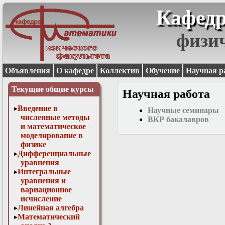
Кафедр
физи
Объявления
О кафедре
Коллектив
Обучение
Научная р
Текущие общие курсы
Научная работа
Введение в
Научные семинары
численные методы
ВКР бакалавров
и математическое
моделирование в
физике
Дифференциальные
уравнения
Интегральные
уравнения и
вариационное
исчисление
Линейная алгебра
Математический