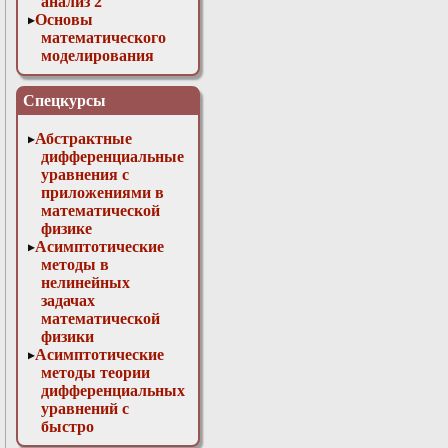
анализ 2
Основы
математического
моделирования
Численные методы
в физике
Спецкурсы
Абстрактные
дифференциальные
уравнения с
приложениями в
математической
физике
Асимптотические
методы в
нелинейных
задачах
математической
физики
Асимптотические
методы теории
дифференциальных
уравнений с
быстро
осциллирующими