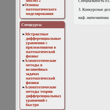
анализ 2
Специальность 05.
Основы
математического
3. Конкурсные дел
моделирования
каф. математики
Численные методы
в физике
Спецкурсы
Абстрактные
дифференциальные
уравнения с
приложениями в
математической
физике
Асимптотические
методы в
нелинейных
задачах
математической
физики
Асимптотические
методы теории
дифференциальных
уравнений с
быстро
осциллирующими