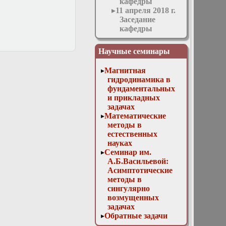
кафедры
11 апреля 2018 г.
Заседание
кафедры
11 мая 2016 г.
Заседание
Научные семинары
кафедры
11 ноября 2015 г.
Магнитная
Заседание
гидродинамика в
кафедры
фундаментальных
12 апреля 2017 г.
и прикладных
Заседание
задачах
кафедры
Математические
13 декабря 2017
методы в
г. Отчет
естественных
магистров
науках
13 марта 2019г.
Семинар им.
Заседание
А.Б.Васильевой:
кафедры
Асимптотические
13 мая 2015 г.
методы в
Заседание
сингулярно
кафедры
возмущенных
14 декабря 2016
задачах
г. Отчет
Обратные задачи
аспирантов и
математической