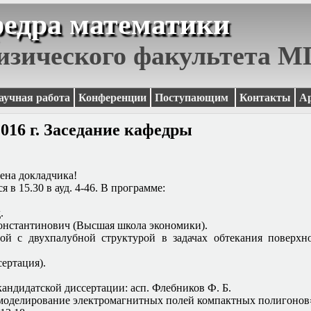
едра математики
изического факультета 
аучная работа
Конференции
Поступающим
Контакты
А
016 г. Заседание кафедры
а докладчика!
я в 15.30 в ауд. 4-46. В программе:
.
онстантинович (Высшая школа экономики)
.
ой с двухпалубной структурой в задачах обтекания поверхн
сертация).
кандидатской диссертации: асп. Флебников Ф. Б.
моделирование электромагнитных полей компактных полигонов