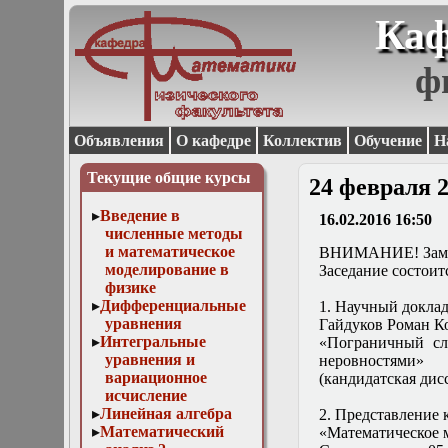
Каф
ф
Объявления
О кафедре
Коллектив
Обучение
Н
Текущие общие курсы
24 февраля 2
Введение в
16.02.2016 16:50
численные методы
и математическое
ВНИМАНИЕ! Замен
моделирование в
Заседание состоитс
физике
Дифференциальные
1. Научный доклад
уравнения
Гайдуков Роман К
Интегральные
«
Пограничный сл
уравнения и
неровностями
»
вариационное
(кандидатская дис
исчисление
Линейная алгебра
2. Представление 
Математический
«Математическое 