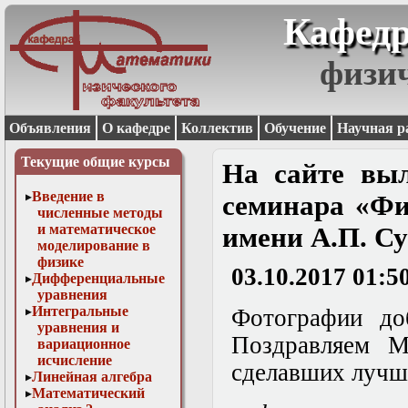
Кафедр
физи
Объявления
О кафедре
Коллектив
Обучение
Научная р
Текущие общие курсы
На сайте вы
Введение в
семинара «Фи
численные методы
и математическое
имени А.П. Су
моделирование в
физике
03.10.2017 01:5
Дифференциальные
уравнения
Интегральные
Фотографии до
уравнения и
Поздравляем М
вариационное
исчисление
сделавших лучш
Линейная алгебра
Математический