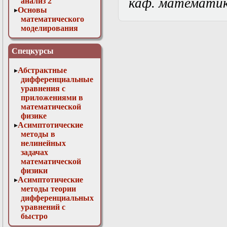
каф. математи
анализ 2
Основы
математического
моделирования
Численные методы
в физике
Спецкурсы
Абстрактные
дифференциальные
уравнения с
приложениями в
математической
физике
Асимптотические
методы в
нелинейных
задачах
математической
физики
Асимптотические
методы теории
дифференциальных
уравнений с
быстро
осциллирующими