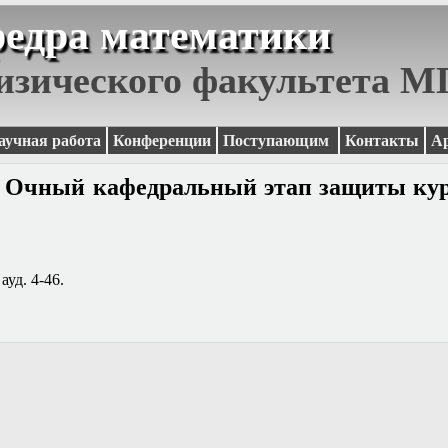
едра математики
изического факультета 
аучная работа
Конференции
Поступающим
Контакты
А
г. Очный кафедральный этап защиты ку
ауд. 4-46.