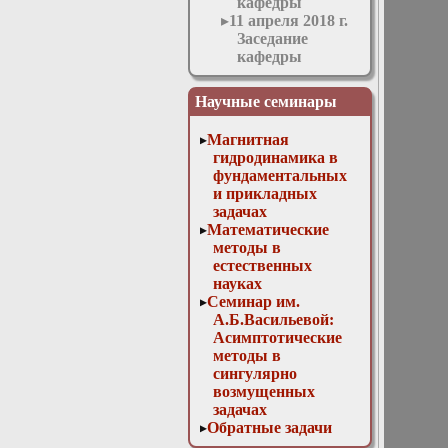
кафедры
11 апреля 2018 г.
Заседание
кафедры
11 мая 2016 г.
Заседание
Научные семинары
кафедры
11 ноября 2015 г.
Магнитная
Заседание
гидродинамика в
кафедры
фундаментальных
12 апреля 2017 г.
и прикладных
Заседание
задачах
кафедры
Математические
13 декабря 2017
методы в
г. Отчет
естественных
магистров
науках
13 марта 2019г.
Семинар им.
Заседание
А.Б.Васильевой:
кафедры
Асимптотические
13 мая 2015 г.
методы в
Заседание
сингулярно
кафедры
возмущенных
14 декабря 2016
задачах
г. Отчет
Обратные задачи
аспирантов и
математической