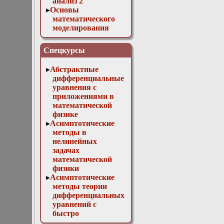
анализ 2
Основы
математического
моделирования
Численные методы
в физике
Спецкурсы
Абстрактные
дифференциальные
уравнения с
приложениями в
математической
физике
Асимптотические
методы в
нелинейных
задачах
математической
физики
Асимптотические
методы теории
дифференциальных
уравнений с
быстро
осциллирующими