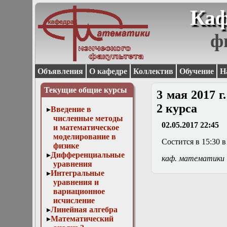
Каф
ф
Объявления
О кафедре
Коллектив
Обучение
Н
Текущие общие курсы
3 мая 2017 
2 курса
Введение в
численные методы
02.05.2017 22:45
и математическое
моделирование в
Cостится в 15:30 в 
физике
Дифференциальные
каф. математики
уравнения
Интегральные
уравнения и
вариационное
исчисление
Линейная алгебра
Математический