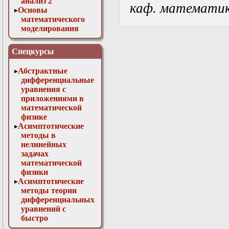
анализ 2
каф. математи
Основы
математического
моделирования
Численные методы
в физике
Спецкурсы
Абстрактные
дифференциальные
уравнения с
приложениями в
математической
физике
Асимптотические
методы в
нелинейных
задачах
математической
физики
Асимптотические
методы теории
дифференциальных
уравнений с
быстро
осциллирующими