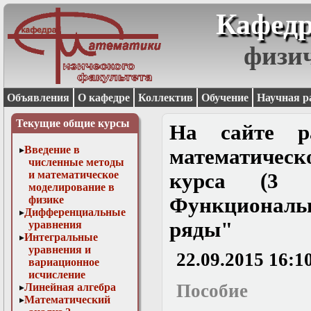
Кафедр
физи
Объявления
О кафедре
Коллектив
Обучение
Научная р
Текущие общие курсы
На сайте р
Введение в
математичес
численные методы
и математическое
курса (3 с
моделирование в
физике
Функционал
Дифференциальные
ряды"
уравнения
Интегральные
уравнения и
22.09.2015 16:1
вариационное
исчисление
Пособие
Линейная алгебра
Математический