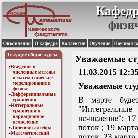
Кафедр
физи
Объявления
О кафедре
Коллектив
Обучение
Научная р
Текущие общие курсы
Уважаемые ст
Введение в
11.03.2015 12:3
численные методы
и математическое
моделирование в
Уважаемые студ
физике
Дифференциальные
В марте буде
уравнения
Интегральные
"Интегральн
уравнения и
вариационное
исчисление": 1
исчисление
поток ; 19 марта
Линейная алгебра
Математический
поток; 23 марта 