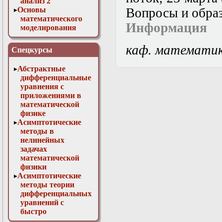
анализ 2
Основы
Вопросы и образ
математического
Информация
моделирования
Численные методы
в физике
каф. математи
Спецкурсы
Абстрактные
дифференциальные
уравнения с
приложениями в
математической
физике
Асимптотические
методы в
нелинейных
задачах
математической
физики
Асимптотические
методы теории
дифференциальных
уравнений с
быстро
осциллирующими