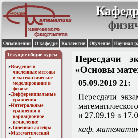
Кафедр
физи
Объявления
О кафедре
Коллектив
Обучение
Научная р
Текущие общие курсы
Пересдачи э
Введение в
«Основы мате
численные методы
и математическое
05.09.2019 21:
моделирование в
физике
Дифференциальные
Пересдачи экза
уравнения
математическог
Интегральные
уравнения и
и 27.09.19 в 17.
вариационное
исчисление
каф. математи
Линейная алгебра
Математический