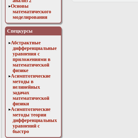
анализ 2
Основы
математического
моделирования
Численные методы
в физике
Спецкурсы
Абстрактные
дифференциальные
уравнения с
приложениями в
математической
физике
Асимптотические
методы в
нелинейных
задачах
математической
физики
Асимптотические
методы теории
дифференциальных
уравнений с
быстро
осциллирующими