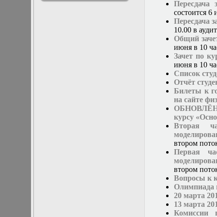
Пересдача 
решениями
состоится 6 
Асимптотический
Пересдача з
метод усреднения в
10.00 в ауди
задачах
Общий заче
математической
июня в 10 ч
физики
Зачет по к
Введение в теорию
июня в 10 ча
возмущений
Список студ
Газодинамика и
Отчёт студе
космические
Билеты к г
магнитные поля
на сайте фи
Групповой анализ
ОБНОВЛЁН с
дифференциальных
курсу «Осн
уравнений
Вторая ча
Дополнительные
моделирова
главы
втором поток
математической
Первая ча
физики
моделирова
(Нелинейный
втором пото
функциональный
Вопросы к 
анализ)
Олимпиада
Линейный и
20 марта 20
нелинейный
13 марта 20
функциональный
Комиссии 
анализ