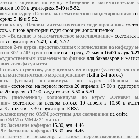
зачета с оценкой по курсу «Введение в математическое 
июня в 10.00 в аудиториях 5-49 и 5-52.
ачета по курсу «Основы математического моделирования»
сос
ториях 5-49 и 5-52.
т по курсу «Основы математического моделирования»
состои
асов. Список аудиторий будет сообщен дополнительно.
урсу «Введение в математическое моделирование»
состоится 
сов в аудиториях 5-49, 5-50, 5-52.
ентов 2-го курса, представленных к зачислению на кафедру 
нтов 302 и 502 групп
состоится в среду, 22 мая
в 16:00 в ауд. 5-2
осударственным экзаменам по физике
для бакалавров и маги
зического факультета
.
писок студентов, допущенных на вторую (устную) часть 
овы математического моделирования»
(
1-й и
2-й поток).
сть (устная) коллоквиума по курсу «Основы мат
ния»
состоится: на первом потоке 26 апреля в 17.00 в аудиториях
е 20 апреля в 17.00 в аудиториях 5-50 и 5-51.
сть (письменная) коллоквиума по курсу «Основы ма
ния»
состоится: на первом потоке 10 апреля в 10.50 в ауд
ке 9 апреля в 13.30 в аудитории ЮФА.
коллоквиуму по ОММ
доступны для скачивания
на сайте.
 по ОММ и ММФ 21 марта
19г. Заседание кафедры
15.30, ауд. 4-46
19г. Заседание кафедры
15.30, ауд. 4-46
по зачету и экзамену, а также переэкзаменовка по 