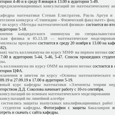
дитории 4-46 и в среду 8 января в 13.00 в аудитории 5-49.
 предэкзаменационных консультаций по математическому 
е
афедры математики Степан Елистратов, Рауль Аргун и 
ителями конкурса «Стипендии – Физический факультет» фон
т по курсу «Методы математической физики»
состоится во вт
 аудитории 5-18.
аменов кандидатского минимума по специальностя
ская физика и 05.13.18 — математическое моделирован
омплексы программ
состоится в среду 20 ноября в 13.00 на ка
-82).
ная) часть коллоквиума по курсу ММФ на первом потоке
сос
17.00 в аудиториях 5-44, 5-46, 5-47. Список прошедших студе
дры
.
ть коллоквиума по курсу ОММ на первом потоке
состоится в 
удитории ЦФА.
экзаменов и зачетов по курсу «Основы математического 
09.19 и 27.09.19 в 17.00 в аудитории 5-19.
ивный курс кафедры математики «Элементы теории ме
вторством Д.Д. Соколова начинает работу с 10-го сентября.
 консультаций по основам математического моделирования
консультаций по линейной алгебре
а состоялись защиты выпускных квалификационных работ 
й студентов кафедры.
Фотографии с защиты
бакалавров
треть и скачать с сайта кафедры.