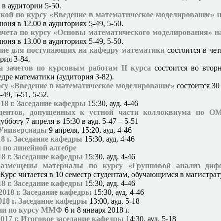
 в аудитории 5-50.
нкой по курсу «Введение в математическое моделирование» 
июня в 12.00 в аудиториях 5-49, 5-50.
ачета по курсу «Основы математического моделирования» н
июня в 13.00 в аудиториях 5-49, 5-50.
ние для поступающих на кафедру математики
состоится в четв
рия 3-84.
а зачетов по курсовым работам II курса
состоится во вторн
едре математики (аудитория 3-82).
рсу «Введение в математическое моделирование»
состоится 30 
49, 5-51, 5-52.
018 г. Заседание кафедры
15:30, ауд. 4-46
удентов, допущенных к устной части коллоквиума по О
убботу 7 апреля в 15:30 в ауд. 5-47 – 5-51
Универсиады
9 апреля,
15:20, ауд. 4-46
18 г. Заседание кафедры
15:30, ауд. 4-46
 по линейной алгебре
18 г. Заседание кафедры
15:30, ауд. 4-46
размещены материалы по курсу «Групповой анализ диф
Курс читается в 10 семестр студентам, обучающимся в магистрат
18 г. Заседание кафедры
15:30, ауд. 4-46
2018 г. Заседание кафедры
15:30, ауд. 4-46
018 г. Заседание кафедры
13:00, ауд. 5-18
ии по курсу ММФ
6 и 8 января 2018 г.
2017 г. Итоговое заседание кафедры
14:30, ауд. 5-18