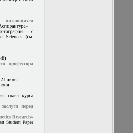
кафедры
24 февраля 2016
г. Заседание
кафедры
, читающихся
24 января 2017 г.
«Аспирантура»
Заседание
тографии с
кафедры
d Sciences (см.
25 ноября 2015 г.
Заседание
кафедры
25 октября 2017
ий)
г. состоится
го профессора
заседание
секции
«Асимптотические
и 21 июня
методы и
июня
дифференциальные
уравнения с
я глава курса
малым
параметром» в
 заслуги перед
рамках
конференции
etics Research»
«Тихоновские
est Student Paper
чтения»
25 января 2016 г.