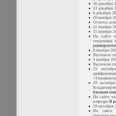
в математической
20 декабря 
физике
13 декабря 
Современные
6 декабря 2
методы
29 ноября 2
моделирования в
Отчеты асп
магнитной
22 ноября 2
гидродинамике
15 ноября 2
Специальные
На сайте 
функции
тенденции 
математической
университете
физики
8 ноября 20
Специальный
Выложен спи
практикум:
1 ноября 20
разностные схемы
Выложен спи
Стохастические
25 октябр
дифференциальные
дифференц
уравнения
«Тихоновск
Тензорный анализ
19 октября
Теоретические
Владимиров
основы аналитики
близким пок
больших данных
На сайте в
Теория катастроф и
кафедре
В р
ее физические
18 октября 
приложения
На сайте 
Теория разрушений
микроволн»