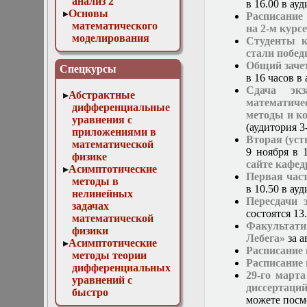
анализ 2
в 16.00 в ау
Основы
Расписание
математического
на 2-м курс
моделирования
Студенты к
Численные методы
стали побед
в физике
Общий заче
Спецкурсы
в 16 часов в
Сдача экз
Абстрактные
математиче
дифференциальные
методы и к
уравнения с
(аудитория 3
приложениями в
Вторая (уст
математической
9 ноября в 
физике
сайте кафе
Асимптотические
Первая час
методы в
в 10.50 в а
нелинейных
Пересдачи 
задачах
состоятся 13.
математической
Факультат
физики
Лебега»
за а
Асимптотические
Расписание
методы теории
Расписание 
дифференциальных
29-го март
уравнений с
диссертаци
быстро
можете посмо
осциллирующими