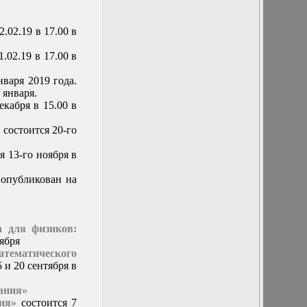
г. Заседание
кафедры
17 мая 2017 г.
2.02.19 в 17.00 в
Отчет
студентов 302 и
.02.19 в 17.00 в
102м групп
17 февраля 2016
нваря 2019 года.
г. Заседание
 января.
кафедры
екабря в 15.00 в
18 мая 2016 г.
Заседание
П
состоится 20-го
кафедры
18 октября 2017
я 13-го ноября в
г. Заседание
кафедры
опубликован на
19 апреля 2017 г.
Заседание
кафедры
19 октября 2016
 для физиков:
г. Заседание
тября
кафедры
ематического
19-21 ноября
5 и 20 сентября в
2015 г.
состоится
ания»
международный
ия»
состоится 7