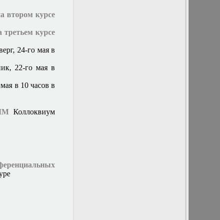
научный
семинар по
на втором курсе
обратным и
некорректно
а третьем курсе
поставленным
задачам
ерг, 24-го мая в
2 декабря 2015 г.
Заседание
ик, 22-го мая в
кафедры
2 марта 2016 г.
мая в 10 часов в
Заседание
кафедры
20 декабря 2017
ММ
Коллоквиум
г. Отчет
бакалавров
20 марта 2019г.
Заседание
кафедры
20 мая 2015 г.
ференциальных
Заседание
уре
кафедры
20 февраля
2019г. Заседание
кафедры
21 декабря 2016