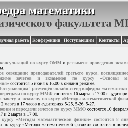
едра математики
изического факультета 
аучная работа
Конференции
Поступающим
Контакты
А
 консультаций по курсу ОММ
и
регламент проведения экзам
ры.
ое совещание преподавателей третьего курса, посвященно
жиме зачетов и экзаменов по курсу «Основы мат
ния»
состоится 5 июня в 16.00 в онлайн режиме.
"Поступающим" размещён онлайн-стенд кафедры математики
 пересдача по курсу ММФ
состоятся 16 марта в 17.00 в аудитори
о зачету и экзамену по курсу «Методы математической физ
2 марта в 17 часов в аудиториях 5-25, 5-26, 5-27.
новки и пересдачи зачетов по курсу ММФ
состоятся 10 февраля
27 и 2 марта в 17.00.
 курсу «Методы математической физики» состоится 8 янв
и по курсу «Методы математической физики» состоятся в понед