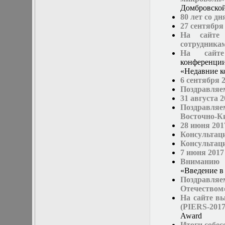
нелинейных
Домбровской
уравнений
80 лет со 
Функциональный
27 сентября
анализ
На сайте 
Численные методы
сотрудника
в математической
На сайте
физике
конференции
Экстремальные
«Недавние к
задачи
6 сентября 
Эллиптические
Поздравляем
уравнения
31 августа 
Поздравля
Восточно-Ки
28 июня 201
Консультац
Консультаци
7 июня 2017
Вниманию 
«Введение в
Поздравляе
Отечеством»
На сайте вы
(PIERS-2017
Award
Итоги собес