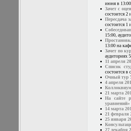
Нелинейные
июня в 13:00
эллиптические и
Зачет с оце
параболические
состоится 2 
уравнения
Пересдача з
математической
состоится 1 
физики
Собеседова
Основы алгебры и
15:00, аудито
дифференциальной
Простановк
геометрии
13:00 на каф
Основы
Зачет по ку
математического
аудиториях 5-
моделирования в
11 апреля 2
гидро- и
Список ст
газодинамике
состоится в с
Основы теории
Очный тур 
категорий
4 апреля 20
Параболические
Коллоквиум
уравнения
21 марта 20
Параллельные
На сайте 
вычисления
уравнений»
Программирование
14 марта 20
научных
21 февраля 
приложений на
25 января 2
языке С++
Консультац
Разностные методы
27 декабря 