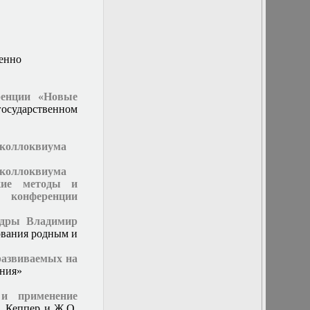
г. Отчет
студентов 402
группы и
заседание
кафедры
венно
21 марта 2018 г.
Заседание
кафедры
ренции «Новые
21 сентября 2016
осударственном
г. Заседание
кафедры
21 февраля 2018
и коллоквиума
г. Заседание
кафедры
и коллоквиума
22 марта 2017 г.
ские методы и
Заседание
 конференции
кафедры
22 ноября 2017 г.
едры Владимир
Заседание
ования родным и
кафедры
23 марта 2016 г.
развиваемых на
Заседание
ения»
кафедры
24 июня 2015 г.
и применение
Заседание
. Кеппер и Ж.О.