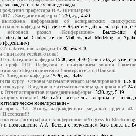
, награжденных за лучшие доклады
дня рождения профессора И.А. Шишмарева
 2017 г. Заседание кафедры
15:30, ауд. 4-46
выложена информация об аспирантских спецкурсах
ми нашей кафедры
В разделе «Обучение» добавлена страница 
 обновлен раздел «Конференции»
Выложены фо
 International Conference on Mathematical Modeling in Applie
онференции»)
2017 г. Заседание кафедры
15:30, ауд. 4-46
 с началом учебного года!
2017 г. Заседание кафедры
15:00, ауд. 4-46 (если не будет уточнен
ем проф. Н.Н. Нефедова с присвоением звания Почетно
тайского Педагогического Университета г. Шанхая!
7 г. Заседание кафедры
15:30, ауд. 4-46
ии по курсу "Основы математического моделирования"
8, 9 
я по курсу "Введение в математическое моделирование"
24 
 г. Отчет аспирантов и заседание кафедры
15:30, ауд. 5-19
второкурсников!
На сайте выложены вопросы и последня
 математическое моделирование»
м проф. А.Г. Яголу, награжденного медалью ордена «За
 II степени!!!
ложены фотографии с конференции «Progress In Electromagn
)
и поздравление А.А. Белова с получением 3его приза на
B
едования студентов
Списки поступивших на кафедру