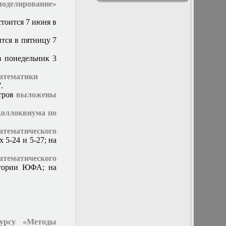
заседание
моделирование»
физики
методической
комиссии
тоится 7 июня в
14 марта 2018 г.
Заседание
тся в пятницу 7
кафедры
15 марта 2017 г.
в понедельник 3
Заседание
кафедры
математики
15 ноября 2017 г.
7
.
Заседание
стров
выложены
кафедры
15 февраля 2017
коллоквиума по
г. Заседание
кафедры
ематического
16 декабря 2015
 5-24 и 5-27; на
г. Заседание
кафедры
тематического
16 марта 2016 г.
итории ЮФА; на
Заседание
кафедры
16 ноября 2016 г.
Заседание
кафедры
16 сентября 2015
курсу «Методы