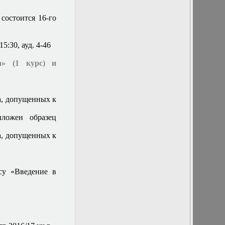
Заседание
кафедры
состоится 16-го
25 января 2018 г.
Заседание
кафедры
15:30, ауд. 4-46
26 апреля 2017 г.
Заседание
а» (1 курс) и
кафедры
26 мая 2016 г.
Доклад. Ю. П.
Пытьев:
а, допущенных к
"Математические
методы
ложен образец
субъективного
моделирования
а, допущенных к
в научных
исследованиях"
26 октября 2016
г. Заседание
су «Введение в
кафедры
27 апреля 2017 г.
Олимпиады по
предметам
«Линейная
Алгебра» (1