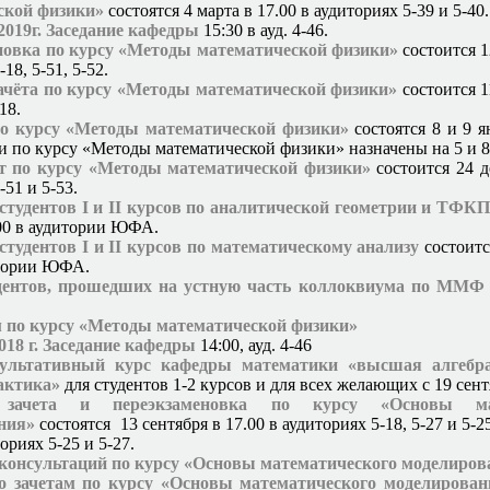
ской физики»
состоятся 4 марта в 17.00 в аудиториях 5-39 и 5-40.
2019г. Заседание кафедры
15:30 в ауд. 4-46.
новка по курсу «Методы математической физики»
состоится 1
18, 5-51, 5-52.
зачёта по курсу «Методы математической физики»
состоится 11
18.
о курсу «Методы математической физики»
состоятся 8 и 9 я
и по курсу «Методы математической физики» назначены на 5 и 8
т по курсу «Методы математической физики»
состоится 24 д
-51 и 5-53.
тудентов I и II курсов по аналитической геометрии и ТФК
:00 в аудитории ЮФА.
тудентов I и II курсов по математическому анализу
состоитс
итории ЮФА.
дентов, прошедших на устную часть коллоквиума по ММФ
 по курсу «Методы математической физики»
2018 г. Заседание кафедры
14:00, ауд. 4-46
ультативный курс кафедры математики «высшая алгебра
актика»
для студентов 1-2 курсов и для всех желающих с 19 сен
 зачета и переэкзаменовка по курсу «Основы мат
ния»
состоятся 13 сентября в 17.00 в аудиториях 5-18, 5-27 и 5-2
ториях 5-25 и 5-27.
 консультаций по курсу «Основы математического моделиров
о зачетам по курсу «Основы математического моделирован