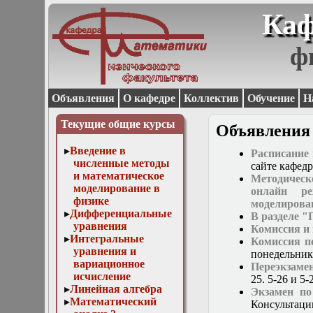
Каф
ф
Объявления
О кафедре
Коллектив
Обучение
Н
Текущие общие курсы
Объявления
Введение в
Расписание
численные методы
сайте кафед
и математическое
Методическ
моделирование в
онлайн ре
физике
моделирова
Дифференциальные
В разделе 
уравнения
Комиссия и
Интегральные
Комиссия п
уравнения и
понедельник 
вариационное
Переэкзаме
исчисление
25. 5-26 и 5-
Линейная алгебра
Экзамен по
Математический
Консультаци