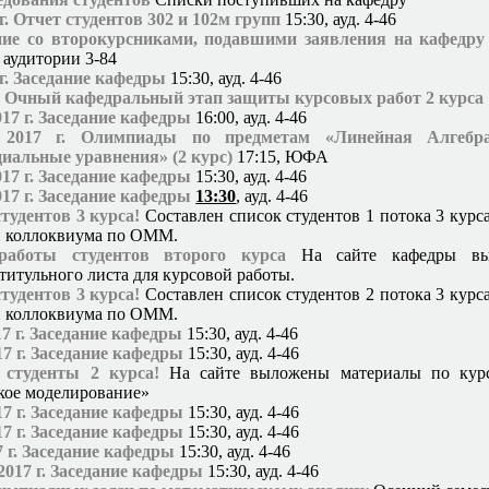
г. Отчет студентов 302 и 102м групп
15:30, ауд. 4-46
ние со второкурсниками, подавшими заявления на кафедру
в аудитории 3-84
 г. Заседание кафедры
15:30, ауд. 4-46
г. Очный кафедральный этап защиты курсовых работ 2 курса
017 г. Заседание кафедры
16:00, ауд. 4-46
 2017 г. Олимпиады по предметам «Линейная Алгебр
иальные уравнения» (2 курс)
17:15, ЮФА
017 г. Заседание кафедры
15:30, ауд. 4-46
017 г. Заседание кафедры
13:30
, ауд. 4-46
удентов 3 курса!
Составлен список студентов 1 потока 3 курс
и коллоквиума по ОММ.
работы студентов второго курса
На сайте кафедры вы
титульного листа для курсовой работы.
удентов 3 курса!
Составлен список студентов 2 потока 3 курс
и коллоквиума по ОММ.
17 г. Заседание кафедры
15:30, ауд. 4-46
17 г. Заседание кафедры
15:30, ауд. 4-46
студенты 2 курса!
На сайте выложены материалы по кур
кое моделирование»
17 г. Заседание кафедры
15:30, ауд. 4-46
17 г. Заседание кафедры
15:30, ауд. 4-46
7 г. Заседание кафедры
15:30, ауд. 4-46
2017 г. Заседание кафедры
15:30, ауд. 4-46