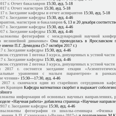
2017 г. Отчет бакалавров
15:30, ауд. 5-18
2017 г. Отчет магистров
15:30, ауд. 5-18
017 г. Заседание кафедры и отчет аспирантов
15:30, ауд. 5-18
017 г. Заседание кафедры
15:30, ауд. 4-46
ирантов, магистров и бакалавров
6, 13 и 20 декабря соответст
017 г. Заседание кафедры
15:30, ауд. 4-46
017 г. Заседание кафедры
15:30, ауд. 4-46
выложены фотографии с международной научной конфе
в нелинейной динамике»
Она проводилась в Ярославском г
 имени П.Г. Демидова (5-7 октября 2017 г.)
17 г. Заседание кафедры
15:30, ауд. 4-46
сок студентов 1 потока 3 курса, допущенных к устной част
17 г. Заседание кафедры
15:30, ауд. 4-46
сок студентов 2 потока 3 курса, допущенных к устной част
я 2017 г. состоится заседание секции «Асимптотиче
иальные уравнения с малым параметром» в рамках
ие чтения»
15:30—17:30, ауд. 4-46
 2017 г. скончался один из старейших сотрудников каф
ич Кравцов
Кафедра математики скорбит и выражает соболезн
ойного
ыложена информация об основных научных направлениях, 
азделе «Научная работа» добавлена страница «Научные направл
2017 г. Заседание кафедры
15:30, ауд. 4-46
выложены фотографии со школы-семинара «Физика 
 имени А.П. Сухорукова («Волны-2017»)
и поздравление М.К