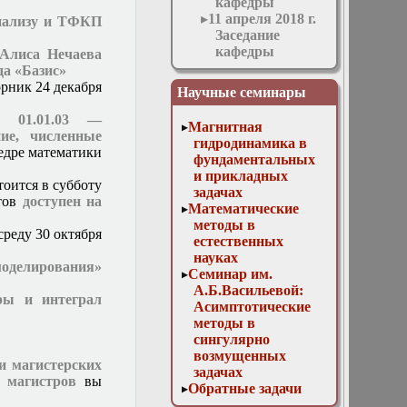
кафедры
11 апреля 2018 г.
анализу и ТФКП
Заседание
кафедры
Алиса Нечаева
11 мая 2016 г.
да «Базис»
Заседание
орник 24 декабря
Научные семинары
кафедры
11 ноября 2015 г.
м 01.01.03 —
Магнитная
Заседание
ие, численные
гидродинамика в
кафедры
федре математики
фундаментальных
12 апреля 2017 г.
и прикладных
Заседание
тоится в субботу
задачах
кафедры
нтов
доступен на
Математические
13 декабря 2017
методы в
г. Отчет
среду 30 октября
естественных
магистров
науках
13 марта 2019г.
моделирования»
Семинар им.
Заседание
А.Б.Васильевой:
кафедры
ры и интеграл
Асимптотические
13 мая 2015 г.
методы в
Заседание
сингулярно
кафедры
возмущенных
14 декабря 2016
и магистерских
задачах
г. Отчет
и
магистров
вы
Обратные задачи
аспирантов и
математической