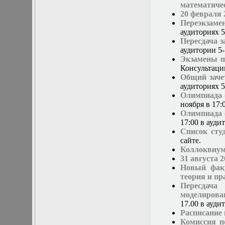
математиче
Математические
20 февраля 
задачи теории
Переэкзаме
дифракции
аудиториях 5-
Математические
Пересдача 
методы в экологии
аудитории 5-
Математическое
Экзамены п
моделирование
Консультаци
плазмы.
Общий заче
Кинетическая
аудиториях 5
теория
Олимпиада с
Математическое
ноября в 17
моделирование
Олимпиада с
плазмы.
17:00 в ауд
Численный анализ
Список сту
Метод
сайте.
дифференциальных
Коллоквиум
неравенств в
31 августа 
нелинейных
Новый фак
задачах
теория и пр
Метод конечных
Пересдача
элементов в
моделирова
задачах
17.00 в ауди
математической
Расписание
физики
Комиссия п