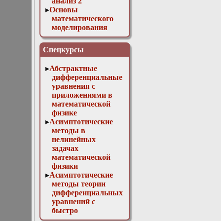
анализ 2
Основы
математического
моделирования
Численные методы
в физике
Спецкурсы
Абстрактные
дифференциальные
уравнения с
приложениями в
математической
физике
Асимптотические
методы в
нелинейных
задачах
математической
физики
Асимптотические
методы теории
дифференциальных
уравнений с
быстро
осциллирующими