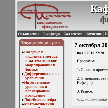
Каф
ф
Объявления
О кафедре
Коллектив
Обучение
Н
Текущие общие курсы
7 октября 20
Введение в
04.10.2015 22:20
численные методы
и математическое
Программа:
моделирование в
физике
1. О новом приеме
Дифференциальные
уравнения
2. О приказах рек
Интегральные
Нефедов)
уравнения и
вариационное
3. Разное.
исчисление
каф. математики
Линейная алгебра
Математический