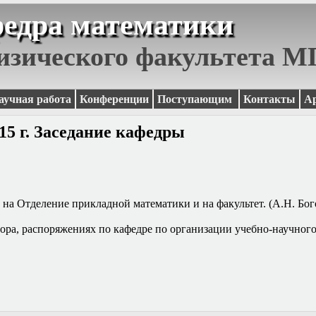
едра математики
изического факультета 
аучная работа
Конференции
Поступающим
Контакты
А
15 г. Заседание кафедры
 на Отделение прикладной математики и на факультет. (А.Н. Бо
тора, распоряжениях по кафедре по организации учебно-научного