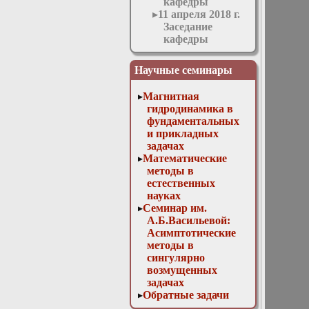
кафедры
11 апреля 2018 г.
Заседание
кафедры
11 мая 2016 г.
Заседание
Научные семинары
кафедры
11 ноября 2015 г.
Магнитная
Заседание
гидродинамика в
кафедры
фундаментальных
12 апреля 2017 г.
и прикладных
Заседание
задачах
кафедры
Математические
13 декабря 2017
методы в
г. Отчет
естественных
магистров
науках
13 марта 2019г.
Семинар им.
Заседание
А.Б.Васильевой:
кафедры
Асимптотические
13 мая 2015 г.
методы в
Заседание
сингулярно
кафедры
возмущенных
14 декабря 2016
задачах
г. Отчет
Обратные задачи
аспирантов и
математической