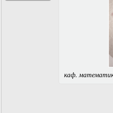
решениями
Асимптотический
метод усреднения в
задачах
математической
физики
Введение в теорию
возмущений
Газодинамика и
космические
магнитные поля
Групповой анализ
дифференциальных
уравнений
Дополнительные
главы
каф. математи
математической
физики
(Нелинейный
функциональный
анализ)
Линейный и
нелинейный
функциональный
анализ