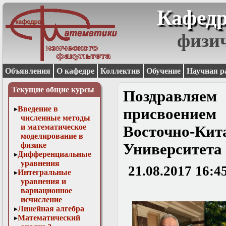
Кафедр
физи
Объявления
О кафедре
Коллектив
Обучение
Научная р
Текущие общие курсы
Поздравляе
Введение в
присвоением
численные методы
и математическое
Восточно-К
моделирование в
физике
Университета 
Дифференциальные
уравнения
21.08.2017 16:4
Интегральные
уравнения и
вариационное
исчисление
Линейная алгебра
Математический