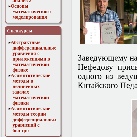
анализ 2
Основы
математического
моделирования
Численные методы
в физике
Спецкурсы
Абстрактные
дифференциальные
уравнения с
Заведующему на
приложениями в
математической
Нефедову присв
физике
одного из веду
Асимптотические
методы в
Китайского Педа
нелинейных
задачах
математической
физики
Асимптотические
методы теории
дифференциальных
уравнений с
быстро
осциллирующими