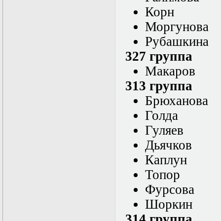
в математической
Корн
физике
Современные
Моргунова
методы
моделирования в
Рубашкина
магнитной
327 группа
гидродинамике
Специальные
Макаров
функции
математической
313 группа
физики
Брюханова
Специальный
практикум:
Голда
разностные схемы
Стохастические
Гуляев
дифференциальные
Дьячков
уравнения
Тензорный анализ
Каплун
Теоретические
основы аналитики
Топор
больших данных
Фурсова
Теория катастроф и
ее физические
Шоркин
приложения
Теория разрушений
314 группа