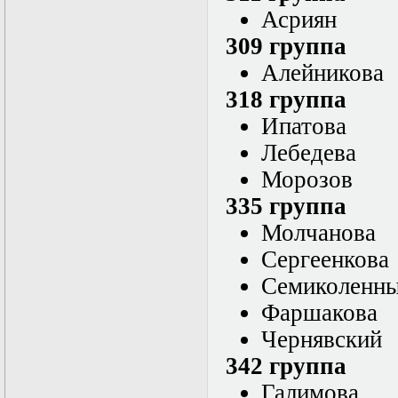
Нелинейные
Асриян
эллиптические и
параболические
309 группа
уравнения
математической
Алейникова
физики
318 группа
Основы алгебры и
дифференциальной
Ипатова
геометрии
Основы
Лебедева
математического
Морозов
моделирования в
гидро- и
335 группа
газодинамике
Основы теории
Молчанова
категорий
Сергеенкова
Параболические
уравнения
Семиколенн
Параллельные
вычисления
Фаршакова
Программирование
Чернявский
научных
приложений на
342 группа
языке С++
Разностные методы
Галимова