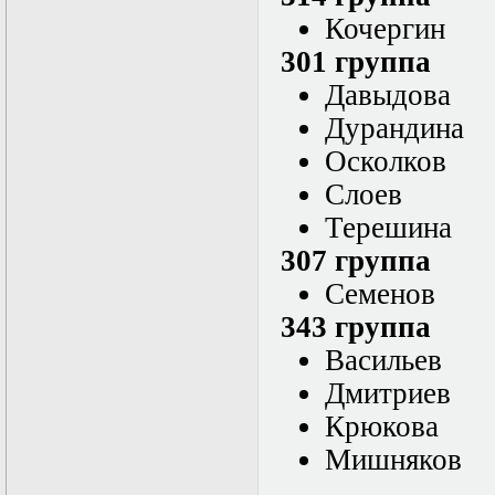
нелинейных
Кочергин
уравнений
Функциональный
301 группа
анализ
Численные методы
Давыдова
в математической
Дурандина
физике
Экстремальные
Осколков
задачи
Эллиптические
Слоев
уравнения
Терешина
307 группа
Семенов
343 группа
Васильев
Дмитриев
Крюкова
Мишняков