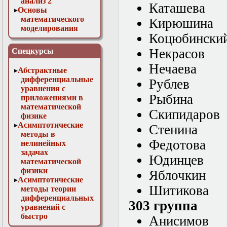
анализ 2
Каташева
Основы
математического
Кирюшина
моделирования
Коцюбински
Численные методы
в физике
Некрасов
Спецкурсы
Нечаева
Абстрактные
дифференциальные
Рублев
уравнения с
Рыбина
приложениями в
математической
Скипидаров
физике
Асимптотические
Стенина
методы в
Федотова
нелинейных
задачах
Юдинцев
математической
физики
Яблочкин
Асимптотические
Шитикова
методы теории
дифференциальных
303 группа
уравнений с
быстро
Анисимов
осциллирующими