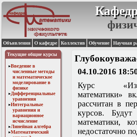
Кафедр
физи
Объявления
О кафедре
Коллектив
Обучение
Научная р
Текущие общие курсы
Глубокоуважа
Введение в
04.10.2016 18:5
численные методы
и математическое
моделирование в
Курс «Из
физике
математики» в
Дифференциальные
уравнения
рассчитан в пе
Интегральные
уравнения и
курсов. Будут
вариационное
математики, к
исчисление
Линейная алгебра
недостаточно по
Математический