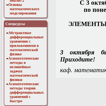
анализ 2
С 3 октя
Основы
по поне
математического
моделирования
Численные методы
в физике
ЭЛЕМЕНТЫ
Спецкурсы
Абстрактные
дифференциальные
уравнения с
приложениями в
математической
3 октября бы
физике
Приходите!
Асимптотические
методы в
нелинейных
каф. математи
задачах
математической
физики
Асимптотические
методы теории
дифференциальных
уравнений с
быстро
осциллирующими