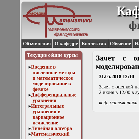
Каф
ф
Объявления
О кафедре
Коллектив
Обучение
Н
Текущие общие курсы
Зачет с о
моделирован
Введение в
численные методы
31.05.2018 12:10
и математическое
моделирование в
Зачет с оценкой п
физике
2 июня в 12.00 в а
Дифференциальные
уравнения
каф. математики
Интегральные
уравнения и
вариационное
исчисление
Линейная алгебра
Математический