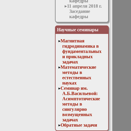
кафедры
11 апреля 2018 г.
Заседание
кафедры
11 мая 2016 г.
Заседание
Научные семинары
кафедры
11 ноября 2015 г.
Магнитная
Заседание
гидродинамика в
кафедры
фундаментальных
12 апреля 2017 г.
и прикладных
Заседание
задачах
кафедры
Математические
13 декабря 2017
методы в
г. Отчет
естественных
магистров
науках
13 мая 2015 г.
Семинар им.
Заседание
А.Б.Васильевой:
кафедры
Асимптотические
14 декабря 2016
методы в
г. Отчет
сингулярно
аспирантов и
возмущенных
заседание
задачах
методической
Обратные задачи
комиссии
математической