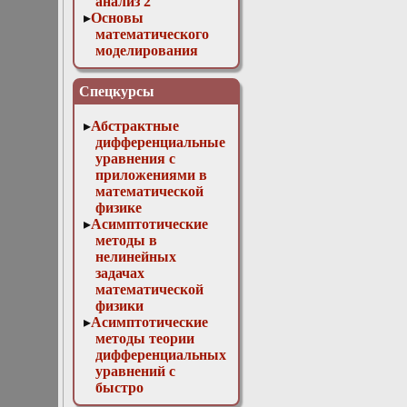
анализ 2
Основы
математического
моделирования
Численные методы
в физике
Спецкурсы
Абстрактные
дифференциальные
уравнения с
приложениями в
математической
физике
Асимптотические
методы в
нелинейных
задачах
математической
физики
Асимптотические
методы теории
дифференциальных
уравнений с
быстро
осциллирующими