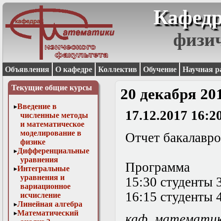
Кафедр
физи
Объявления
О кафедре
Коллектив
Обучение
Научная р
Текущие общие курсы
20 декабря 20
Введение в
17.12.2017 16:2
численные методы
и математическое
моделирование в
Отчет бакалавров
физике
Дифференциальные
уравнения
Программа
Интегральные
уравнения и
15:30 студенты 3
вариационное
16:15 студенты 4
исчисление
Линейная алгебра
Математический
каф. математи