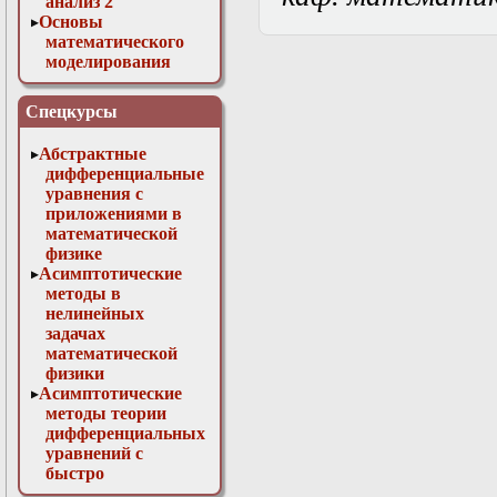
анализ 2
Основы
математического
моделирования
Численные методы
в физике
Спецкурсы
Абстрактные
дифференциальные
уравнения с
приложениями в
математической
физике
Асимптотические
методы в
нелинейных
задачах
математической
физики
Асимптотические
методы теории
дифференциальных
уравнений с
быстро
осциллирующими