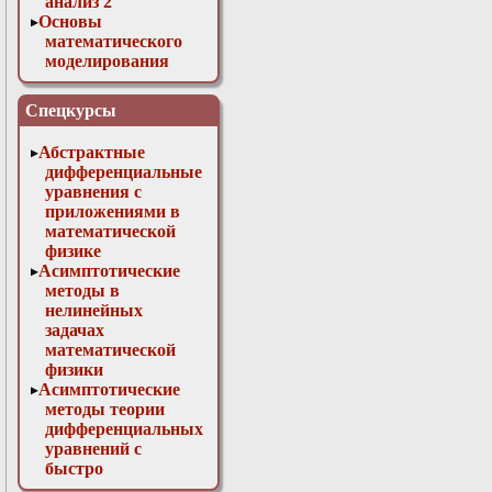
анализ 2
Основы
математического
моделирования
Численные методы
в физике
Спецкурсы
Абстрактные
дифференциальные
уравнения с
приложениями в
математической
физике
Асимптотические
методы в
нелинейных
задачах
математической
физики
Асимптотические
методы теории
дифференциальных
уравнений с
быстро
осциллирующими