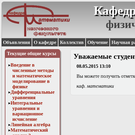
Кафедр
физи
Объявления
О кафедре
Коллектив
Обучение
Научная р
Текущие общие курсы
Уважаемые студен
Введение в
08.05.2015 13:10
численные методы
и математическое
Вы можете получить отметку 
моделирование в
каф. математики
физике
Дифференциальные
уравнения
Интегральные
уравнения и
вариационное
исчисление
Линейная алгебра
Математический