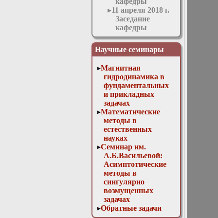
кафедры
11 апреля 2018 г.
Заседание
кафедры
11 мая 2016 г.
Заседание
Научные семинары
кафедры
11 ноября 2015 г.
Магнитная
Заседание
гидродинамика в
кафедры
фундаментальных
12 апреля 2017 г.
и прикладных
Заседание
задачах
кафедры
Математические
13 декабря 2017
методы в
г. Отчет
естественных
магистров
науках
13 мая 2015 г.
Семинар им.
Заседание
А.Б.Васильевой:
кафедры
Асимптотические
14 декабря 2016
методы в
г. Отчет
сингулярно
аспирантов и
возмущенных
заседание
задачах
методической
Обратные задачи
комиссии
математической