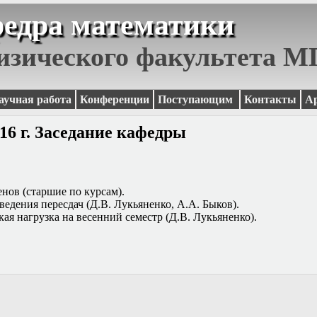
едра математики
изического факультета 
аучная работа
Конференции
Поступающим
Контакты
А
16 г. Заседание кафедры
нов (старшие по курсам).
едения пересдач (Д.В. Лукьяненко, А.А. Быков).
ая нагрузка на весенний семестр (Д.В. Лукьяненко).