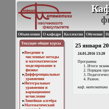
Каф
ф
Объявления
О кафедре
Коллектив
Обучение
Н
Текущие общие курсы
25 января 20
Введение в
24.01.2016 13:20
численные методы
и математическое
Программа
моделирование в
Итоги экзаме
физике
Порядок пров
Дифференциальные
Педагогическ
уравнения
Разное.
Интегральные
каф. математики
уравнения и
вариационное
исчисление
Линейная алгебра
Математический