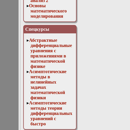
анализ 2
Основы
математического
моделирования
Численные методы
в физике
Спецкурсы
Абстрактные
дифференциальные
уравнения с
приложениями в
математической
физике
Асимптотические
методы в
нелинейных
задачах
математической
физики
Асимптотические
методы теории
дифференциальных
уравнений с
быстро
осциллирующими