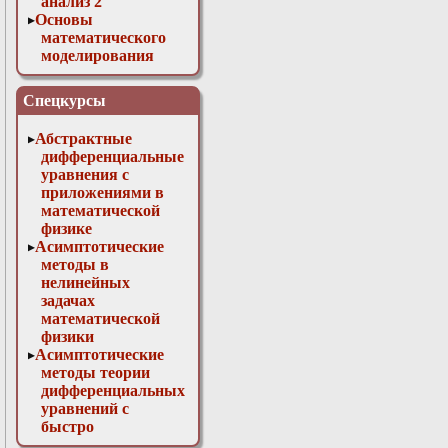
анализ 2
Основы
математического
моделирования
Численные методы
в физике
Спецкурсы
Абстрактные
дифференциальные
уравнения с
приложениями в
математической
физике
Асимптотические
методы в
нелинейных
задачах
математической
физики
Асимптотические
методы теории
дифференциальных
уравнений с
быстро
осциллирующими