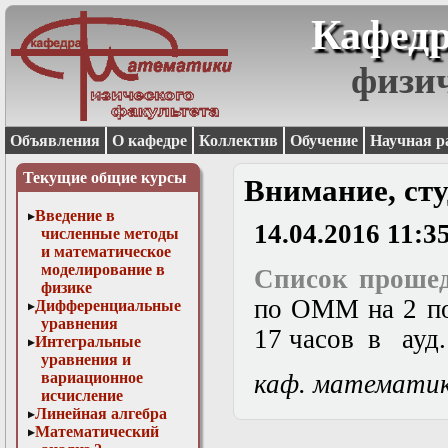
Кафедр
физи
Объявления
О кафедре
Коллектив
Обучение
Научная р
Текущие общие курсы
Внимание, сту
Введение в
14.04.2016 11:3
численные методы
и математическое
моделирование в
Список прошед
физике
по ОММ на 2 по
Дифференциальные
уравнения
17 часов в ауд. 
Интегральные
уравнения и
вариационное
каф. математи
исчисление
Линейная алгебра
Математический