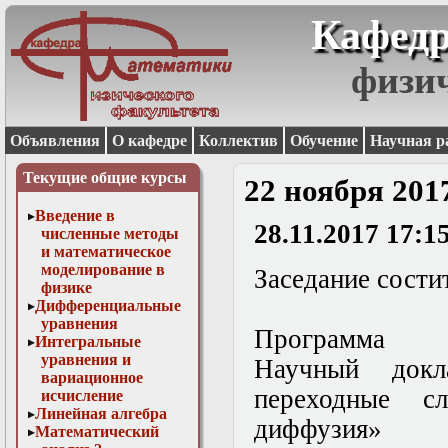
Кафедр
физи
Объявления
О кафедре
Коллектив
Обучение
Научная р
Текущие общие курсы
22 ноября 201
Введение в
28.11.2017 17:1
численные методы
и математическое
моделирование в
Заседание состит
физике
Дифференциальные
уравнения
Программа
Интегральные
уравнения и
Научный докл
вариационное
переходные сл
исчисление
Линейная алгебра
диффузия» (
Математический