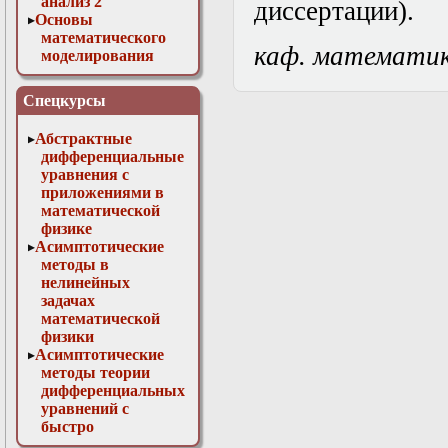
анализ 2
диссертации).
Основы
математического
каф. математи
моделирования
Численные методы
в физике
Спецкурсы
Абстрактные
дифференциальные
уравнения с
приложениями в
математической
физике
Асимптотические
методы в
нелинейных
задачах
математической
физики
Асимптотические
методы теории
дифференциальных
уравнений с
быстро
осциллирующими