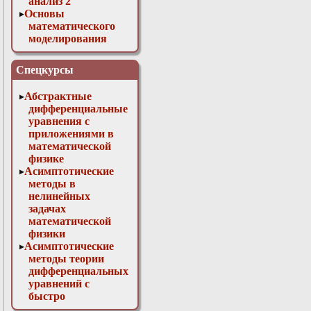
анализ 2
Основы
математического
моделирования
Численные методы
в физике
Спецкурсы
Абстрактные
дифференциальные
уравнения с
приложениями в
математической
физике
Асимптотические
методы в
нелинейных
задачах
математической
физики
Асимптотические
методы теории
дифференциальных
уравнений с
быстро
осциллирующими