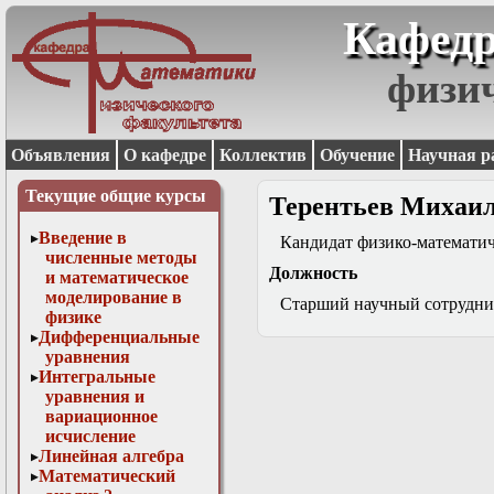
Кафедр
физи
Объявления
О кафедре
Коллектив
Обучение
Научная р
Текущие общие курсы
Терентьев Михаил
Введение в
Кандидат физико-математич
численные методы
Должность
и математическое
моделирование в
Cтарший научный сотрудни
физике
Дифференциальные
уравнения
Интегральные
уравнения и
вариационное
исчисление
Линейная алгебра
Математический