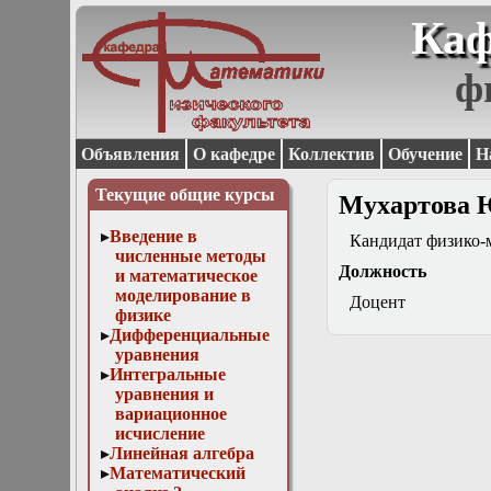
Каф
ф
Объявления
О кафедре
Коллектив
Обучение
Н
Текущие общие курсы
Мухартова 
Введение в
Кандидат физико-
численные методы
Должность
и математическое
моделирование в
Доцент
физике
Дифференциальные
уравнения
Интегральные
уравнения и
вариационное
исчисление
Линейная алгебра
Математический