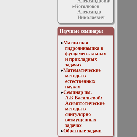
Александрович
Боголюбов
Александр
Николаевич
Боголюбов
Николай
Научные семинары
Александрович
Бородачёв
Магнитная
Леонид
гидродинамика в
Васильевич
фундаментальных
Букжалёв
и прикладных
Евгений
задачах
Евгеньевич
Математические
Бутузова
методы в
Мария
естественных
Валентиновна
науках
Быков
Семинар им.
Алексей
А.Б.Васильевой:
Александрович
Асимптотические
Волков
методы в
Владимир
сингулярно
Тарасович
возмущенных
Волкова
задачах
Марина
Обратные задачи
Николаевна
математической