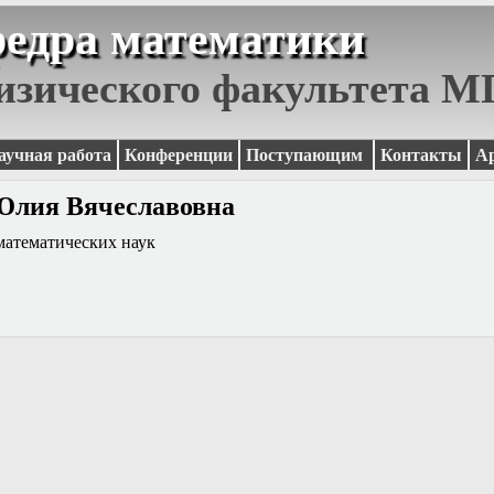
едра математики
изического факультета 
аучная работа
Конференции
Поступающим
Контакты
А
Юлия Вячеславовна
математических наук