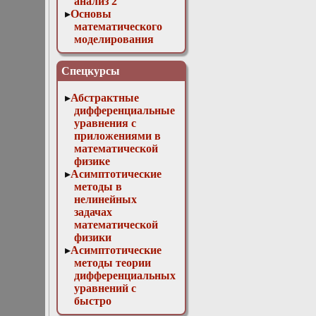
анализ 2
Основы
математического
моделирования
Численные методы
в физике
Спецкурсы
Абстрактные
дифференциальные
уравнения с
приложениями в
математической
физике
Асимптотические
методы в
нелинейных
задачах
математической
физики
Асимптотические
методы теории
дифференциальных
уравнений с
быстро
осциллирующими