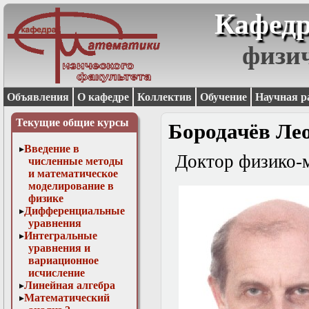
Кафедр
физи
Объявления
О кафедре
Коллектив
Обучение
Научная р
Текущие общие курсы
Бородачёв Ле
Введение в
Доктор физико-м
численные методы
и математическое
моделирование в
физике
Дифференциальные
уравнения
Интегральные
уравнения и
вариационное
исчисление
Линейная алгебра
Математический