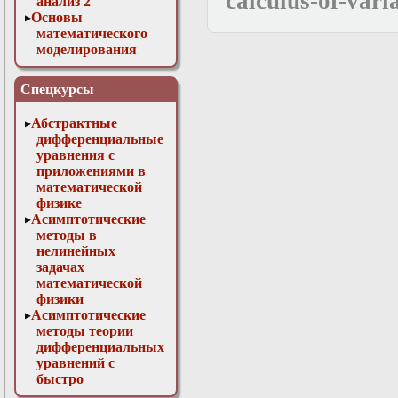
calculus-of-vari
анализ 2
Основы
математического
моделирования
Численные методы
в физике
Спецкурсы
Абстрактные
дифференциальные
уравнения с
приложениями в
математической
физике
Асимптотические
методы в
нелинейных
задачах
математической
физики
Асимптотические
методы теории
дифференциальных
уравнений с
быстро
осциллирующими