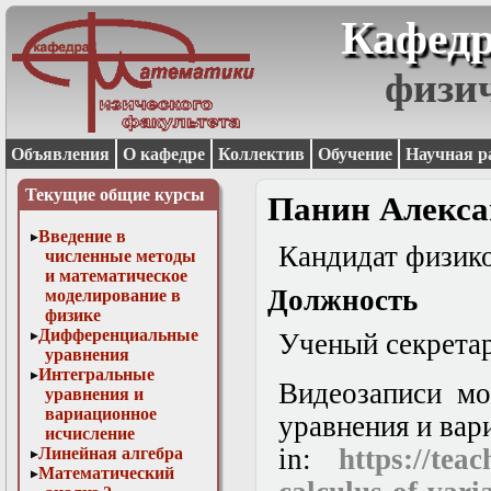
Кафедр
физи
Объявления
О кафедре
Коллектив
Обучение
Научная р
Текущие общие курсы
Панин Алекса
Введение в
Кандидат физико
численные методы
и математическое
Должность
моделирование в
физике
Дифференциальные
Ученый секрета
уравнения
Интегральные
Видеозаписи мо
уравнения и
вариационное
уравнения и вар
исчисление
in:
https://tea
Линейная алгебра
Математический