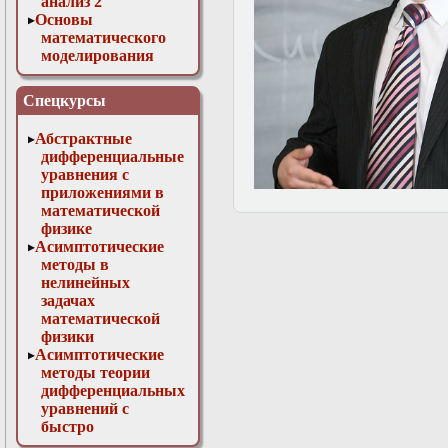
анализ 2
Основы
математического
моделирования
Численные методы
в физике
Спецкурсы
Абстрактные
дифференциальные
уравнения с
приложениями в
математической
физике
Асимптотические
методы в
нелинейных
задачах
математической
физики
Асимптотические
методы теории
дифференциальных
уравнений с
быстро
осциллирующими