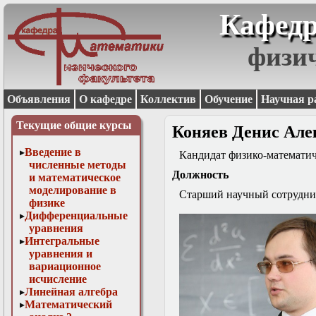
Кафедр
физи
Объявления
О кафедре
Коллектив
Обучение
Научная р
Текущие общие курсы
Коняев Денис Але
Введение в
Кандидат физико-математич
численные методы
Должность
и математическое
моделирование в
Старший научный сотрудник
физике
Дифференциальные
уравнения
Интегральные
уравнения и
вариационное
исчисление
Линейная алгебра
Математический