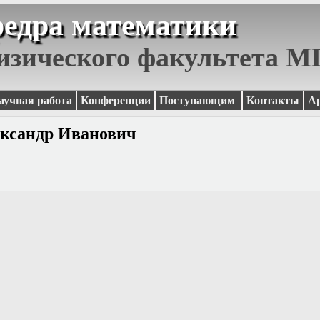
едра математики
изического факультета 
аучная работа
Конференции
Поступающим
Контакты
А
ександр Иванович