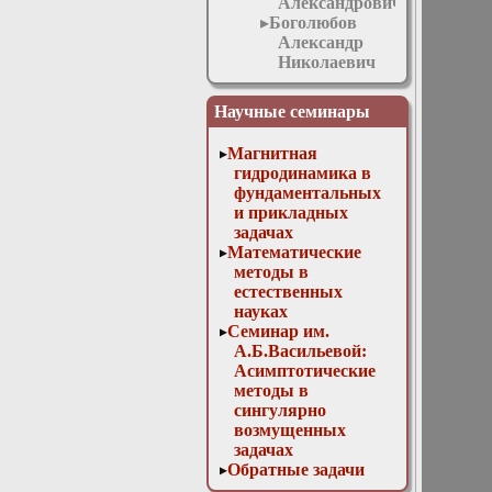
Александрович
Боголюбов
Александр
Николаевич
Боголюбов
Николай
Научные семинары
Александрович
Бородачёв
Магнитная
Леонид
гидродинамика в
Васильевич
фундаментальных
Букжалёв
и прикладных
Евгений
задачах
Евгеньевич
Математические
Бутузова
методы в
Мария
естественных
Валентиновна
науках
Быков
Семинар им.
Алексей
А.Б.Васильевой:
Александрович
Асимптотические
Волков
методы в
Владимир
сингулярно
Тарасович
возмущенных
Волкова
задачах
Марина
Обратные задачи
Николаевна
математической