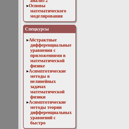
анализ 2
Основы
математического
моделирования
Численные методы
в физике
Спецкурсы
Абстрактные
дифференциальные
уравнения с
приложениями в
математической
физике
Асимптотические
методы в
нелинейных
задачах
математической
физики
Асимптотические
методы теории
дифференциальных
уравнений с
быстро
осциллирующими