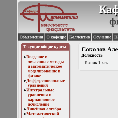
Каф
ф
Объявления
О кафедре
Коллектив
Обучение
Н
Текущие общие курсы
Соколов Ал
Должность
Введение в
численные методы
Техник 1 кат.
и математическое
моделирование в
физике
Дифференциальные
уравнения
Интегральные
уравнения и
вариационное
исчисление
Линейная алгебра
Математический