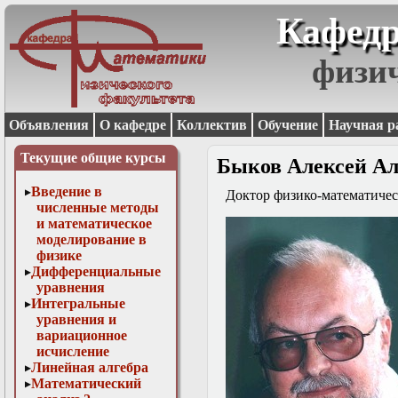
Кафедр
физи
Объявления
О кафедре
Коллектив
Обучение
Научная р
Текущие общие курсы
Быков Алексей Ал
Введение в
Доктор физико-математичес
численные методы
и математическое
моделирование в
физике
Дифференциальные
уравнения
Интегральные
уравнения и
вариационное
исчисление
Линейная алгебра
Математический