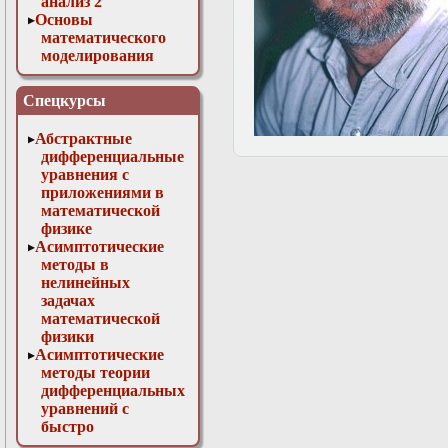
анализ 2
Основы
математического
моделирования
Численные методы
в физике
Спецкурсы
Абстрактные
дифференциальные
уравнения с
приложениями в
математической
физике
Асимптотические
методы в
нелинейных
задачах
математической
физики
Асимптотические
методы теории
дифференциальных
уравнений с
быстро
осциллирующими