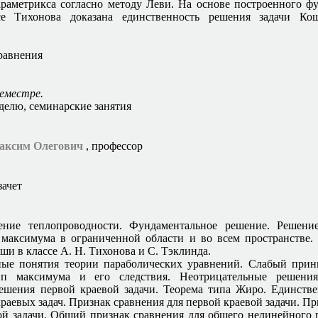
араметрикса согласно методу Леви. На основе построенного ф
се Тихонова доказана единственность решения задачи К
равнения
семестре.
еделю, семинарские занятия
аксим Олегович
, профессор
зачет
ение теплопроводности. Фундаментальное решение. Решени
аксимума в ограниченной области и во всем пространстве.
ши в классе А. Н. Тихонова и С. Тэклинда.
ные понятия теории параболических уравнений. Слабый прин
п максимума и его следствия. Неотрицательные решения
ешения первой краевой задачи. Теорема типа Жиро. Единств
краевых задач. Признак сравнения для первой краевой задачи. П
вой задачи. Общий признак сравнения для общего нелинейного 