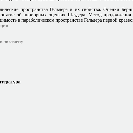
лические пространства Гельдера и их свойства. Оценки Берн
Понятие об априорных оценках Шаудера. Метод продолжения 
шимость в параболическом пространстве Гельдера первой краево
кций
к экзамену
итература