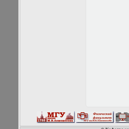
Математические
задачи теории
дифракции
Математические
методы в экологии
Математическое
моделирование
плазмы.
Кинетическая
теория
Математическое
моделирование
плазмы.
Численный анализ
Метод
дифференциальных
неравенств в
нелинейных
задачах
Метод конечных
элементов в
задачах
математической
физики