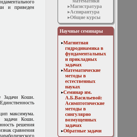
математики
ундаментального
Магистратура
оши и приведен
Аспирантура
Общие курсы
Специальные
курсы
Научные семинары
Абстрактные
дифференциальные
Магнитная
уравнения с
гидродинамика в
приложениями
фундаментальных
в
и прикладных
математической
задачах
физике
Математические
Асимптотические
методы в
методы в
естественных
нелинейных
науках
задачах
Семинар им.
математической
е Задачи Коши.
А.Б.Васильевой:
физики
 Единственность
Асимптотические
Асимптотические
методы в
методы
цип максимума.
сингулярно
теории
 задачи Коши.
возмущенных
дифференциальных
енность решения
задачах
уравнений с
ризнак сравнения
Обратные задачи
быстро
параболического
математической