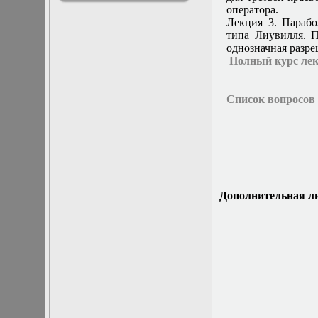
оператора.
решениями
Лекция 3. Парабо
Асимптотический
типа Лиувилля. 
метод усреднения в
однозначная разре
задачах
Полный курс ле
математической
физики
Введение в теорию
Список вопросов 
возмущений
Газодинамика и
космические
магнитные поля
Групповой анализ
дифференциальных
уравнений
Дополнительные
Дополнительная л
главы
математической
физики
(Нелинейный
функциональный
анализ)
Линейный и
нелинейный
функциональный
анализ