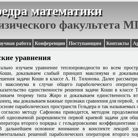
едра математики
изического факультета 
аучная работа
Конференции
Поступающим
Контакты
А
ские уравнения
льно изучаем уравнение теплопроводности во всем простр
Коши, доказываем слабый принцип максимума и доказыва
ешения задачи Коши в классе А. Н. Тихонова. Далее рассматри
п максимума в случае общего параболического оператор
казательство единственности решения задачи Коши в классе 
триваем теорему типа Жиро и доказываем единственность вт
конец, мы доказываем важные признаки сравнения для первой, 
 основе параболических пространств Гельдера и так называемых
 согласно методу Сафонова приводится, методом продолжени
 об однозначной разрешимости первой краевой задачи для об
оператора второго порядка с гельдеровскими коэффициентами 
В дальнейшем основное внимание в конспекте лекций уд
ментальных решений параболических операторов второго по