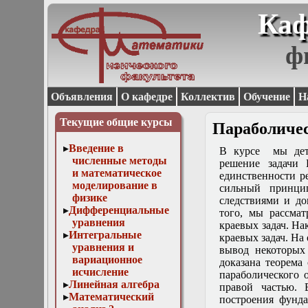
Каф
ф
Объявления
О кафедре
Коллектив
Обучение
Н
Текущие общие курсы
Параболиче
Введение в
В курсе мы дета
численные методы
решение задачи 
и математическое
единственности р
моделирование в
сильный принци
физике
следствиями и до
Дифференциальные
того, мы рассма
уравнения
краевых задач. На
Интегральные
краевых задач. На
уравнения и
вывод некоторых
вариационное
доказана теорема
исчисление
параболического 
Линейная алгебра
правой частью. 
Математический
построения фунда