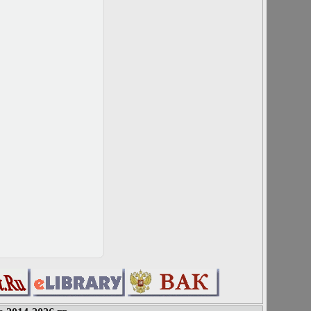
функциональный
анализ)
Линейный и
нелинейный
функциональный
анализ
Математические
задачи теории
дифракции
Математические
методы в
экологии
Математическое
моделирование
плазмы.
Кинетическая
теория
Математическое
моделирование
плазмы.
Численный
анализ
Метод
дифференциальных
неравенств в