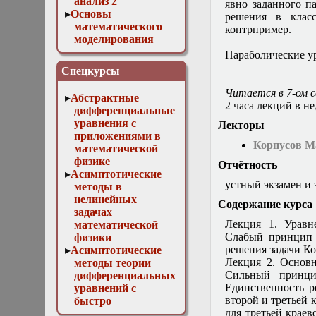
анализ 2
явно заданного п
Основы
решения в клас
математического
контрпример.
моделирования
Численные методы
Параболические у
в физике
Спецкурсы
Читается в 7-ом 
Абстрактные
2 часа лекций в н
дифференциальные
уравнения с
Лекторы
приложениями в
Корпусов М
математической
физике
Отчётность
Асимптотические
устный экзамен и 
методы в
нелинейных
Содержание курса
задачах
Лекция 1. Уравн
математической
Слабый принцип м
физики
решения задачи Ко
Асимптотические
Лекция 2. Основ
методы теории
Сильный принци
дифференциальных
Единственность р
уравнений с
второй и третьей 
быстро
для третьей крае
осциллирующими