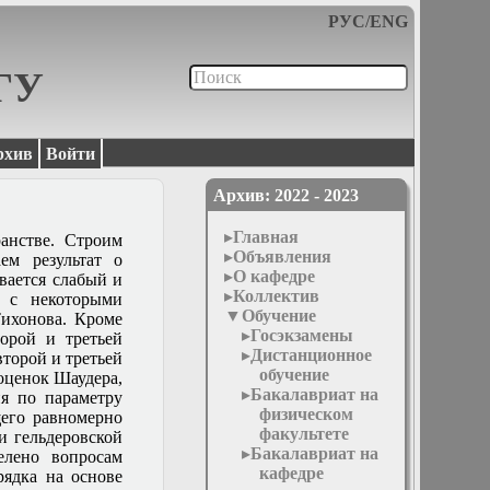
РУС
/
ENG
МГУ
рхив
Войти
Архив: 2022 - 2023
Главная
анстве. Строим
Объявления
ем результат о
О кафедре
вается слабый и
Коллектив
а с некоторыми
Обучение
Тихонова. Кроме
Госэкзамены
орой и третьей
Дистанционное
второй и третьей
обучение
 оценок Шаудера,
Бакалавриат на
я по параметру
физическом
щего равномерно
факультете
и гельдеровской
Бакалавриат на
елено вопросам
кафедре
рядка на основе