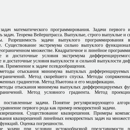
задач математического программирования. Задачи первого 
ь задач. Теорема Вейерштрасса. Выпуклые, строго выпуклые и 
ы. Разрешимость задачи выпуклого программирования в
ве. Существование экстремума сильно выпуклого функциона
еограниченном множестве. Квадратичное и линейное программи
е и достаточные условия экстремума дифференцируемого
 и достаточные условия выпуклости и сильной выпуклости д
в. Применение к задаче псевдообращения.
методы отыскания минимума выпуклых дифференцируемых 
 ограничений. Метод скорейшего спуска. Методы сопряженны
женных градиентов. Метод Ньютона и его модификации.
методы отыскания минимума выпуклых дифференцируемых фу
раничений. Метод условного градиента. Метод проекци
о поставленные задачи. Понятие регуляризирующего алгор
 уравнение первого рода как пример некорректной задачи.
азирешения. Существование квазирешения. Примеры компак
кания квазирешений линейных некорректных задач на множес
функций. Оценка погрешности.
ые задачи при условии истокообразной представимости 