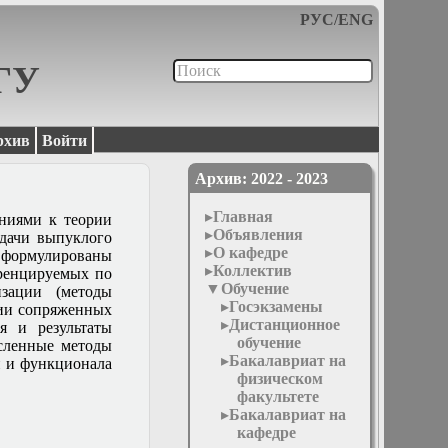
РУС
/
ENG
МГУ
рхив
Войти
Архив: 2022 - 2023
Главная
ниями к теории
Объявления
адачи выпуклого
О кафедре
 Сформулированы
Коллектив
ренцируемых по
Обучение
зации (методы
Госэкзамены
ции сопряженных
Дистанционное
я и результаты
обучение
сленные методы
Бакалавриат на
и и функционала
физическом
факультете
Бакалавриат на
кафедре