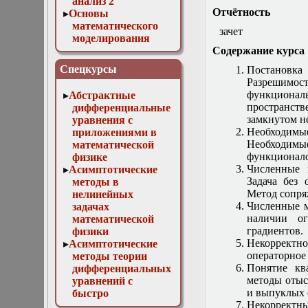
анализ 2
Отчётность
Основы
математического
зачет
моделирования
Численные методы
Содержание курса
в физике
Спецкурсы
Постановка 
Разрешимост
функционал
Абстрактные
пространст
дифференциальные
замкнутом н
уравнения с
Необходимы
приложениями в
Необходимые
математической
функционало
физике
Численные 
Асимптотические
Задача без
методы в
Метод сопря
нелинейных
Численные 
задачах
наличии ог
математической
градиентов.
физики
Некорректн
Асимптотические
операторное
методы теории
Понятие кв
дифференциальных
методы отыс
уравнений с
и выпуклых 
быстро
Некорректн
осциллирующими