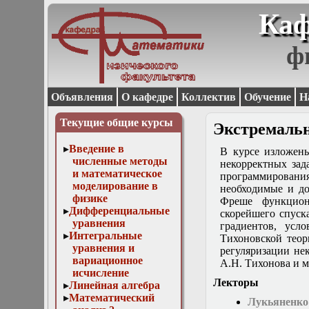
Каф
ф
Объявления
О кафедре
Коллектив
Обучение
Н
Текущие общие курсы
Экстремаль
Введение в
В курсе изложен
численные методы
некорректных зад
и математическое
программирования
моделирование в
необходимые и д
физике
Фреше функцион
Дифференциальные
скорейшего спуск
уравнения
градиентов, усл
Интегральные
Тихоновской тео
уравнения и
регуляризации не
вариационное
А.Н. Тихонова и м
исчисление
Лекторы
Линейная алгебра
Математический
Лукьяненко