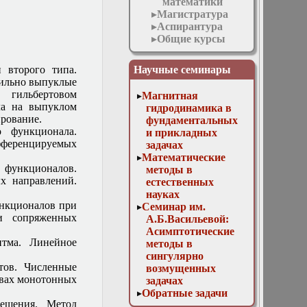
математики
Магистратура
Аспирантура
Общие курсы
Специальные
курсы
и второго типа.
Научные семинары
Абстрактные
сильно выпуклые
дифференциальные
 гильбертовом
Магнитная
уравнения с
ла на выпуклом
гидродинамика в
приложениями
рование.
фундаментальных
в
 функционала.
и прикладных
математической
ифференцируемых
задачах
физике
Математические
Асимптотические
функционалов.
методы в
методы в
х направлений.
естественных
нелинейных
науках
задачах
нкционалов при
Семинар им.
математической
и сопряженных
А.Б.Васильевой:
физики
Асимптотические
Асимптотические
итма. Линейное
методы в
методы
сингулярно
теории
тов. Численные
возмущенных
дифференциальных
твах монотонных
задачах
уравнений с
Обратные задачи
быстро
решения. Метод
математической