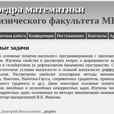
едра математики
изического факультета 
аучная работа
Конференции
Поступающим
Контакты
А
ные задачи
ы основные понятия выпуклого программирования с приложе
ач. Изучены свойства и рассмотрен вопрос о разрешимости з
 в гильбертовом (и рефлексивном банаховом) пространстве.
остаточные условия выпуклости и сильной выпуклости диффе
алов. Рассмотрены наиболее популярные методы миними
а, Ньютона, Ньютона-Гаусса, сопряженных градиентов, проек
овного градиента и др.). Даны некоторые основные поняти
рии линейных и нелинейных некорректных задач. Изучены чи
корректных задач, основанные на методах минимизации невязк
етоде квазирешений В.К. Иванова.
 Дмитрий Витальевич
, доцент