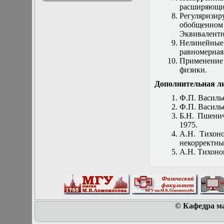
расширяющих
решениями
Регуляризи
Асимптотический
обобщенном
метод усреднения в
Эквивалентн
задачах
Нелинейные
математической
равномерная
физики
Применение
Введение в теорию
физики.
возмущений
Газодинамика и
Дополнительная л
космические
магнитные поля
Ф.П. Василь
Групповой анализ
Ф.П. Василье
дифференциальных
Б.Н. Пшенич
уравнений
1975.
Дополнительные
А.Н. Тихоно
главы
некорректных
математической
А.Н. Тихонов
физики
(Нелинейный
функциональный
анализ)
Линейный и
нелинейный
© Кафедра ма
функциональный
анализ