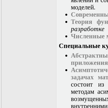
явлений и с
Математические
моделей.
задачи теории
дифракции
Современны
Математические
Теория фун
методы в экологии
Математическое
разработке
моделирование
плазмы.
Численные 
Кинетическая
теория
Специальные к
Математическое
моделирование
Абстрактны
плазмы.
Численный анализ
приложения
Метод
Асимптоти
дифференциальных
неравенств в
задачах ма
нелинейных
задачах
состоит из
Метод конечных
методам аси
элементов в
задачах
возмущенн
математической
физики
внутренним