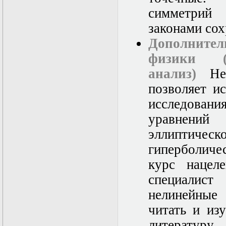
нелинейных
симметрий
уравнений
Функциональный
законами сох
анализ
Численные методы
Дополните
в математической
физики (
физике
Экстремальные
анализ)
Нел
задачи
Эллиптические
позволяет и
уравнения
исследовани
уравнени
эллиптич
гиперболиче
курс нацел
специалис
нелинейные 
читать и из
литературу.