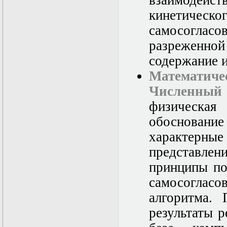
взаимодейс
кинетическ
самосогла
разреженной
содержание 
Математич
Численны
физическая
обоснован
характерны
представл
принципы по
самосоглас
алгоритма. 
результаты р