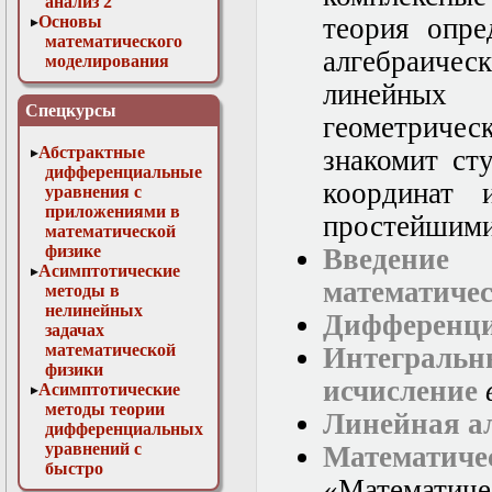
анализ 2
Основы
теория опре
математического
алгебраиче
моделирования
Численные методы
линейных
в физике
Спецкурсы
геометричес
Абстрактные
знакомит ст
дифференциальные
координат
уравнения с
приложениями в
простейшими
математической
физике
Введени
Асимптотические
математичес
методы в
нелинейных
Дифференци
задачах
математической
Интеграль
физики
исчисление
Асимптотические
методы теории
Линейная а
дифференциальных
уравнений с
Математиче
быстро
«Математич
осциллирующими