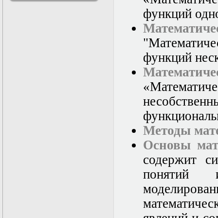
решениями
функций одн
Асимптотический
метод усреднения в
Математиче
задачах
"Математич
математической
физики
функций нес
Введение в теорию
возмущений
Математиче
Газодинамика и
«Математич
космические
магнитные поля
несобстве
Групповой анализ
дифференциальных
функциональ
уравнений
Методы мат
Дополнительные
главы
Основы мат
математической
физики
содержит си
(Нелинейный
понятий и
функциональный
анализ)
моделиро
Линейный и
нелинейный
математичес
функциональный
анализ