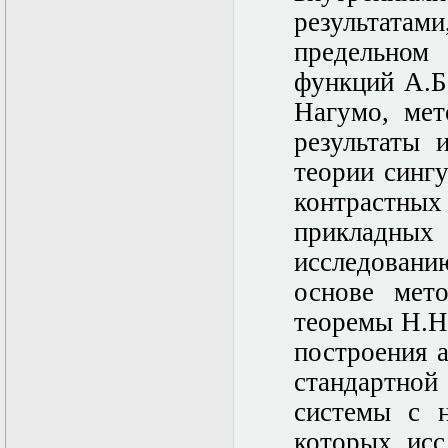
Нелинейные
результатам
эллиптические и
параболические
предельно
уравнения
математической
функций А.Б
физики
Нагумо, ме
Основы алгебры и
дифференциальной
результаты 
геометрии
Основы
теории синг
математического
контрастны
моделирования в
гидро- и
прикладных
газодинамике
Основы теории
исследовани
категорий
основе мет
Параболические
уравнения
теоремы Н.Н
Параллельные
вычисления
построения 
Программирование
стандартной
научных
приложений на
системы с 
языке С++
Разностные методы
которых исс