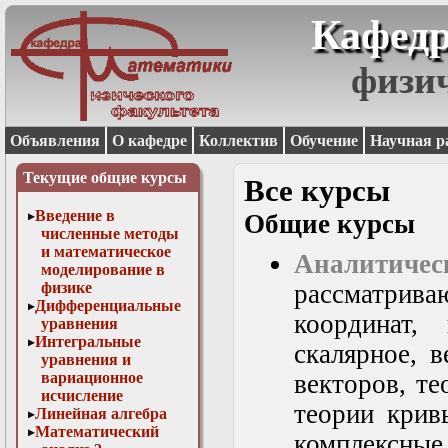
Кафедр
физи
Объявления
О кафедре
Коллектив
Обучение
Научная р
Текущие общие курсы
Все курсы
Введение в
Общие курсы
численные методы
и математическое
Аналитиче
моделирование в
физике
рассматрив
Дифференциальные
координат,
уравнения
Интегральные
скалярное, 
уравнения и
вариационное
векторов, т
исчисление
теории крив
Линейная алгебра
Математический
комплексные 