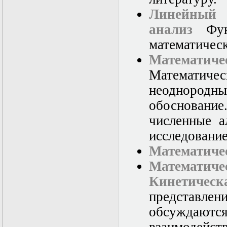
Линейный 
анализ
Функ
математичес
Математич
Математиче
неоднородны
обоснован
численные а
исследовани
Математичес
Математич
Кинетическ
представлен
обсуждаются