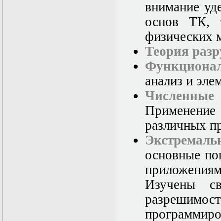
внимание уд
основ ТК, 
физических 
Теория раз
Функциона
анализ и эле
Численные 
Применение
различных п
Экстремаль
основные по
приложения
Изучены с
разреши
программ