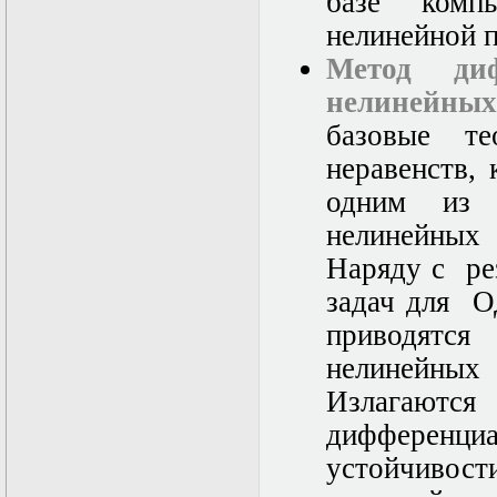
базе компь
нелинейной 
Метод диф
нелинейных
базовые те
неравенств,
одним из 
нелинейны
Наряду с ре
задач для О
приводятс
нелинейных 
Излагаютс
дифференц
устойчивост