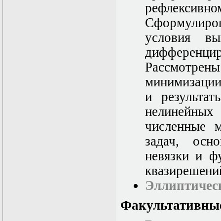
рефлексив
Сформулиро
условия вы
дифференци
Рассмотре
минимизации
и результа
нелинейны
численные м
задач, осн
невязки и ф
квазирешений
Эллиптичес
Факультативны