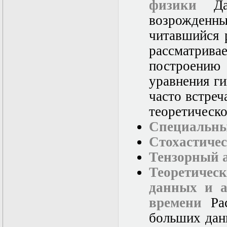
физики
Дан
возрожденн
читавшийся 
рассматри
построени
уравнения ги
часто встреч
теоретическо
Специальны
Стохастиче
Тензорный 
Теоретиче
данных и а
времени
Рас
больших дан