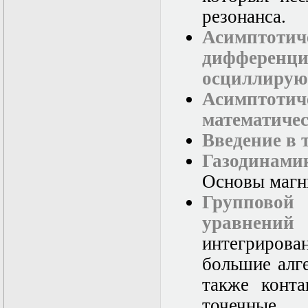
в математической
резонанса.
физике
Современные
Асимпто
методы
моделирования в
дифференц
магнитной
осциллиру
гидродинамике
Специальные
Асимптотич
функции
математической
математиче
физики
Введение в
Специальный
практикум:
Газодинами
разностные схемы
Стохастические
Основы магн
дифференциальные
Группово
уравнения
Тензорный анализ
уравнений
В
Теоретические
основы аналитики
интегриров
больших данных
большие алг
Теория катастроф и
ее физические
также конт
приложения
Теория разрушений
точечные. 