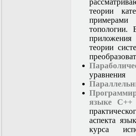
рассматрива
теории кат
примерами
топологии. 
приложения 
теории сист
преобразова
Параболич
уравнения
Параллельн
Программи
языке С++
практическ
аспекта язы
курса исп